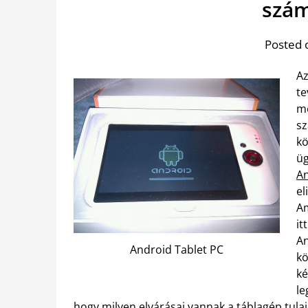
szám
Posted 
Az
te
me
sz
kö
üg
An
el
Am
it
An
Android Tablet PC
kö
ké
le
hogy milyen elvárásai vannak a táblagép tulajd