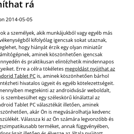
íthat rá
on 2014-05-05
ok a személyek, akik munkájukból vagy egyéb más
vékenységből kifolyólag igencsak sokat utaznak,
glehet, hogy hiányát érzik egy olyan miniatűr
ámítógépnek, aminek köszönhetően igencsak
nnyedén és praktikusan elintézhetik mindennapos
yeiket. Erre a célra tökéletes
megoldást nyújthat az
dorid Tablet PC
is, aminek köszönhetően bárhol
intézheti hivatalos ügyeit és egyéb kötelezettségeit.
ennyiben megtekinti az androidvásár weboldalt,
t is szembesülhet egy széleskörű kínálattal az
droid Tablet PC választékát illetően, aminek
szönhetően, akár Ön is megvásárolhatja kedvenc
szülékét.
Válassza ki az Ön számára legvonzóbb és
gszimpatikusabb terméket, annak függvényében,
onságait illetően és élvezze az általa nyújtott