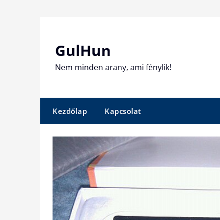
Skip
to
content
GulHun
Nem minden arany, ami fénylik!
Kezdőlap
Kapcsolat