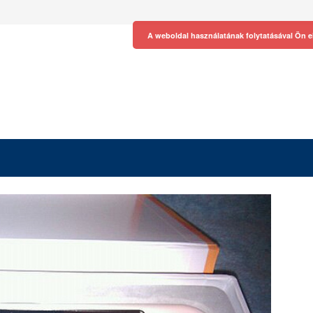
A weboldal használatának folytatásával Ön e