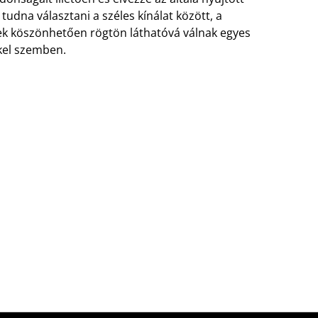
udna választani a széles kínálat között, a
nek köszönhetően rögtön láthatóvá válnak egyes
kel szemben.