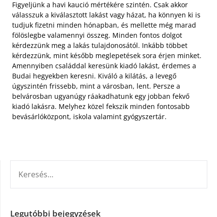
Figyeljünk a havi kaució mértékére szintén. Csak akkor
válasszuk a kiválasztott lakást vagy házat, ha könnyen ki is
tudjuk fizetni minden hónapban, és mellette még marad
fölöslegbe valamennyi összeg. Minden fontos dolgot
kérdezzünk meg a lakás tulajdonosától. Inkább többet
kérdezzünk, mint később meglepetések sora érjen minket.
Amennyiben családdal keresünk kiadó lakást, érdemes a
Budai hegyekben keresni. Kiváló a kilátás, a levegő
úgyszintén frissebb, mint a városban, lent. Persze a
belvárosban ugyanúgy ráakadhatunk egy jobban fekvő
kiadó lakásra. Melyhez közel fekszik minden fontosabb
bevásárlóközpont, iskola valamint gyógyszertár.
KERESÉS:
Legutóbbi bejegyzések