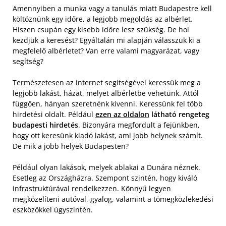
Amennyiben a munka vagy a tanulás miatt Budapestre kell
költöznünk egy időre, a legjobb megoldás az albérlet.
Hiszen csupán egy kisebb időre lesz szükség. De hol
kezdjük a keresést? Egyáltalán mi alapján válasszuk ki a
megfelelő albérletet? Van erre valami magyarázat, vagy
segítség?
Természetesen az internet segítségével keressük meg a
legjobb lakást, házat, melyet albérletbe vehetünk. Attól
függően, hányan szeretnénk kivenni. Keressünk fel több
hirdetési oldalt. Például
ezen az oldalon
látható rengeteg
budapesti hirdetés
. Bizonyára megfordult a fejünkben,
hogy ott keresünk kiadó lakást, ami jobb helynek számít.
De mik a jobb helyek Budapesten?
Például olyan lakások, melyek ablakai a Dunára néznek.
Esetleg az Országházra. Szempont szintén, hogy kiváló
infrastruktúrával rendelkezzen. Könnyű legyen
megközelíteni autóval, gyalog, valamint a tömegközlekedési
eszközökkel úgyszintén.