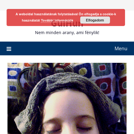
Skip
to
A weboldal használatának folytatásával Ön elfogadja a cookie-k
content
GulHun
Elfogadom
használatát
További információk
Nem minden arany, ami fénylik!
Menu