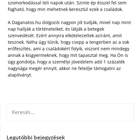
szomorkodással teli napok után. Szinte ép ésszel fel sem
fogható, hogy min mehetnek keresztül ezek a családok.
A Daganatos.hu dolgozói nagyon jól tudják, mivel nap mint
nap hallják a történeteiket, és látják a betegek
szenvedését. Ezért annyira elkötelezettek aziránt, amit
tesznek. Néha úgy tűnik, hogy csepp a tengerben az a sok
erőfeszítés, ami a családokért folyik, viszont nem mindegy
annak a kisgyermeknek, hogy mit tapasztal meg. Ha Ön is
úgy gondolja, hogy a személyi jövedelem adó 1 százalék
nagysága megér ennyit, akkor ne feledje támogatni az
alapítványt.
KERESÉS:
Legutóbbi bejegyzések