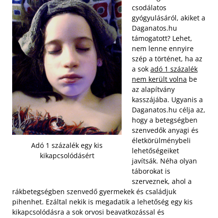
csodálatos
gyógyulásáról, akiket a
Daganatos.hu
támogatott? Lehet,
nem lenne ennyire
szép a történet, ha az
a sok
adó 1 százalék
nem került volna
be
az alapítvány
kasszájába. Ugyanis a
Daganatos.hu célja az,
hogy a betegségben
szenvedők anyagi és
életkörülménybeli
Adó 1 százalék egy kis
lehetőségeiket
kikapcsolódásért
javítsák. Néha olyan
táborokat is
szerveznek, ahol a
rákbetegségben szenvedő gyermekek és családjuk
pihenhet. Ezáltal nekik is megadatik a lehetőség egy kis
kikapcsolódásra a sok orvosi beavatkozással és