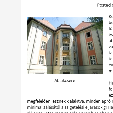
Posted 
Kö
be
fű
és
ab
va
ta
te
év
mi
Ablakcsere
Ha
fo
ez
megfelelően lesznek kialakítva, minden apró 
minimalizálásától a szigetelési eljárásokig! H