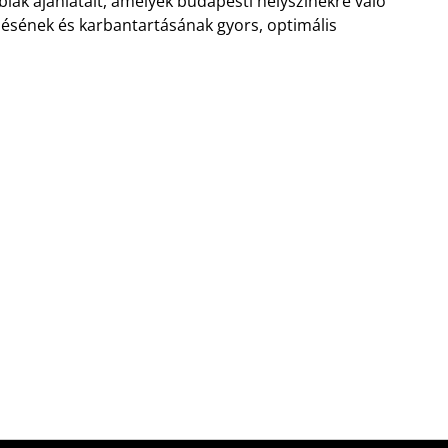
lak ajánlatait, amelyek budapesti helyszínekre való
elésének és karbantartásának gyors, optimális