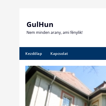
Skip
to
content
GulHun
Nem minden arany, ami fénylik!
Kezdőlap
Kapcsolat