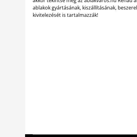
akkor tekintse meg az ablakvaros.hu Rehau ab
ablakok gyártásának, kiszállításának, beszer
kivitelezését is tartalmazzák!