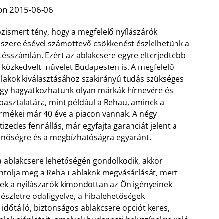
on 2015-06-06
zismert tény, hogy a megfelelő nyílászárók
szerelésével számottevő csökkenést észlelhetünk a
tésszámlán. Ezért az
ablakcsere egyre elterjedtebb
 közkedvelt művelet Budapesten is. A megfelelő
lakok kiválasztásához szakirányú tudás szükséges
gy hagyatkozhatunk olyan márkák hírnevére és
pasztalatára, mint például a Rehau, aminek a
rmékei már 40 éve a piacon vannak. A négy
tizedes fennállás, már egyfajta garanciát jelent a
nőségre és a megbízhatóságra egyaránt.
 ablakcsere lehetőségén gondolkodik, akkor
ntolja meg a Rehau ablakok megvásárlását, mert
ek a nyílászárók kimondottan az Ön igényeinek
részletre odafigyelve, a hibalehetőségek
a időtálló, biztonságos ablakcsere opciót keres,