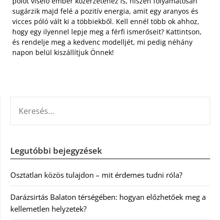
pólót viselő ember közérzetéhez is, hiszen folyamatosan
sugárzik majd felé a pozitív energia, amit egy aranyos és
vicces póló vált ki a többiekből. Kell ennél több ok ahhoz,
hogy egy ilyennel lepje meg a férfi ismerőseit? Kattintson,
és rendelje meg a kedvenc modelljét, mi pedig néhány
napon belül kiszállítjuk Önnek!
KERESÉS:
Legutóbbi bejegyzések
Osztatlan közös tulajdon – mit érdemes tudni róla?
Darázsirtás Balaton térségében: hogyan előzhetőek meg a
kellemetlen helyzetek?