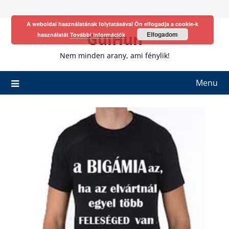
Skip
to
A weboldal használatának folytatásával Ön elfogadja a cookie-k
content
GulHun
Elfogadom
használatát
További információk
Nem minden arany, ami fénylik!
Menu