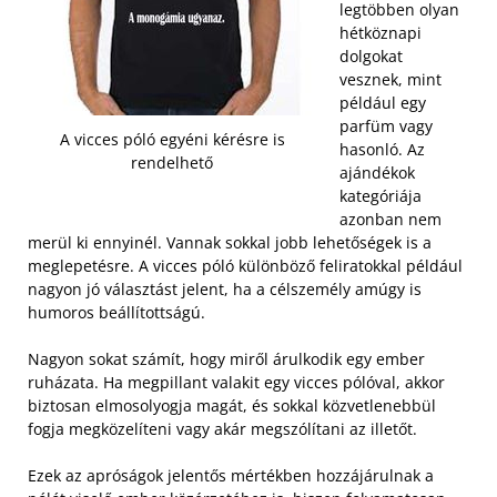
legtöbben olyan
hétköznapi
dolgokat
vesznek, mint
például egy
parfüm vagy
A vicces póló egyéni kérésre is
hasonló. Az
rendelhető
ajándékok
kategóriája
azonban nem
merül ki ennyinél. Vannak sokkal jobb lehetőségek is a
meglepetésre. A vicces póló különböző feliratokkal például
nagyon jó választást jelent, ha a célszemély amúgy is
humoros beállítottságú.
Nagyon sokat számít, hogy miről árulkodik egy ember
ruházata. Ha megpillant valakit egy vicces pólóval, akkor
biztosan elmosolyogja magát, és sokkal közvetlenebbül
fogja megközelíteni vagy akár megszólítani az illetőt.
Ezek az apróságok jelentős mértékben hozzájárulnak a