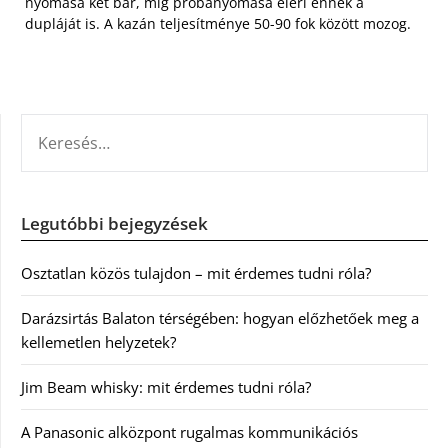
nyomása két bar, míg próbanyomása eléri ennek a
dupláját is. A kazán teljesítménye 50-90 fok között mozog.
KERESÉS:
Legutóbbi bejegyzések
Osztatlan közös tulajdon – mit érdemes tudni róla?
Darázsirtás Balaton térségében: hogyan előzhetőek meg a
kellemetlen helyzetek?
Jim Beam whisky: mit érdemes tudni róla?
A Panasonic alközpont rugalmas kommunikációs