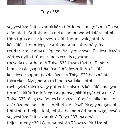
Totya S33
vegyestüzelésű kazánok között érdemes megnézni a Totya
ajánlatait. Kattintsunk a netkazan.hu weboldalára, ahol
több típus és kivitelezés között tudunk válogatni. A
készülékek mindegyike automata huzatszabályzós
rendszerrel vannak kiépítve. Az ilyen vegyestüzelésű kazán
zárt és nyitott fűtési rendszerre is egyaránt
rácsatlakoztatható. A
Totya S33 kazán tűztere
5 mm-s
lemezvastagságú hőálló acélból készült. A készülék
kezelése roppant gazdaságos. A Totya S33 használata
takarékos. Nyugodtan rá lehet csatlakoztatni
melegvíztárolóra vagy puffer tartályra.
A készülék magyar
termék, kitűnő minőségű alapanyagokból gyártották le. A
Totya S33 főleg családi és ikerházak fűtésére alkalmas, de
akár üzemekbe is beszerelhető. A készülék egy magasabb
hőfokot tud teljesíteni, mint a hasonló árban mozgó, egyéb
vegyestüzelésű kazánok. A Totya S33 maximális
teljesítménye 39 kW. A hatásfoka 76 százalék. Üzemi