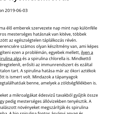
on 2019-06-03
ma élő emberek szervezete nap mint nap különféle
ros mesterséges hatásnak van kitéve, többek
zött az egészségtelen táplálkozás révén.
erencsére számos olyan készítmény van, ami képes
gíteni ezen a problémán, egyebek mellett,
ilyen a
irulina alga
és a spirulina chlorella is. Mindkettő
regtelenít, erősíti az immunrendszert és ezáltal
atalon tart. A spirulina hatása már az ókori aztékok
őtt is ismert volt. Mindazok a tápanyagok
gtalálhatóak benne, amelyek a zöldségfélékben is.
eket a mikroalgákat édesvizű tavakból gyűjtik össze
gy pedig mesterséges állóvizekben tenyésztik. A
halászott növényeket megszárítják és spirulina
ba. A bio spirulina fontos ásványi anyag és