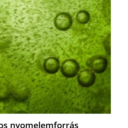
ntos nyomelemforrás