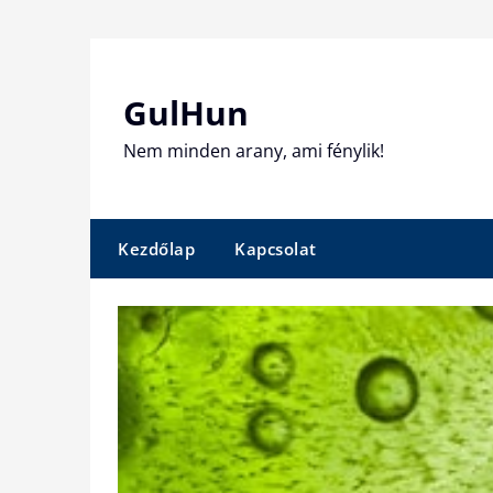
Skip
to
content
GulHun
Nem minden arany, ami fénylik!
Kezdőlap
Kapcsolat