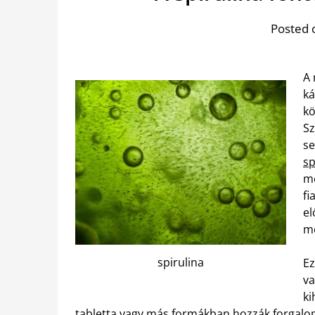
Posted 
A 
ká
kö
Sz
se
sp
mé
fi
el
me
spirulina
Ez
va
ki
tabletta vagy más formákban hozzák forgalom