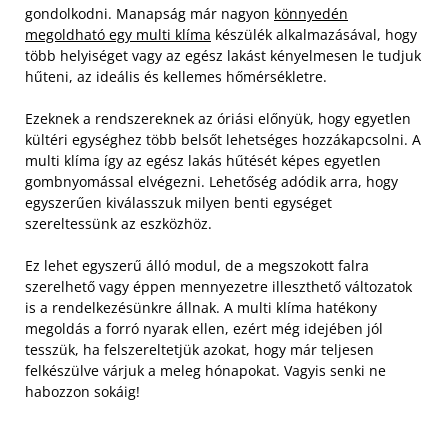
gondolkodni. Manapság már nagyon
könnyedén
megoldható egy multi klíma
készülék alkalmazásával, hogy
több helyiséget vagy az egész lakást kényelmesen le tudjuk
hűteni, az ideális és kellemes hőmérsékletre.
Ezeknek a rendszereknek az óriási előnyük, hogy egyetlen
kültéri egységhez több belsőt lehetséges hozzákapcsolni. A
multi klíma így az egész lakás hűtését képes egyetlen
gombnyomással elvégezni. Lehetőség adódik arra, hogy
egyszerűen kiválasszuk milyen benti egységet
szereltessünk az eszközhöz.
Ez lehet egyszerű álló modul, de a megszokott falra
szerelhető vagy éppen mennyezetre illeszthető változatok
is a rendelkezésünkre állnak. A multi klíma hatékony
megoldás a forró nyarak ellen, ezért még idejében jól
tesszük, ha felszereltetjük azokat, hogy már teljesen
felkészülve várjuk a meleg hónapokat. Vagyis senki ne
habozzon sokáig!