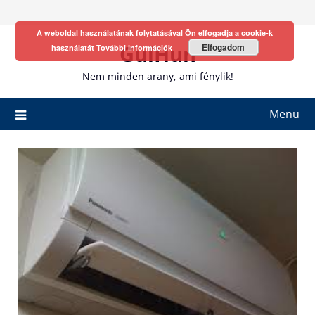
Skip
to
A weboldal használatának folytatásával Ön elfogadja a cookie-k
content
GulHun
Elfogadom
használatát
További információk
Nem minden arany, ami fénylik!
Menu