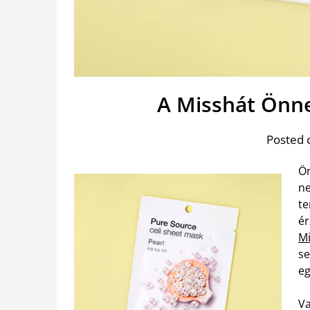
A Misshát Önnek
Posted 
Ön
ne
te
ér
Mi
se
eg
Va