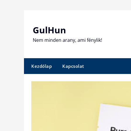
Skip
to
content
GulHun
Nem minden arany, ami fénylik!
Kezdőlap
Kapcsolat