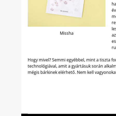
ha
év
m
re
le
Missha
az
es
ru
Hogy mivel? Semmi egyébbel, mint a tiszta f
technológiával, amit a gyártásuk során alkal
mégis bárkinek elérhető. Nem kell vagyonokat 