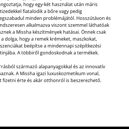
ngoztatja, hogy egy-két használat után máris
tizedekkel fiatalodik a bőre vagy pedig
egszabadul minden problémájától.
Hosszútávon és
ndszeresen alkalmazva viszont szemmel láthatóak
sznek a Missha készítmények hatásai. Önnek csak
 a dolga, hogy a remek krémeket, maszkokat,
szenciákat beépítse a mindennapi szépítkezési
tinjába. A többiről gondoskodnak a termékek.
orrásból származó alapanyagokkal és az innovatív
maznak. A Missha igazi luxuskozmetikum vonal,
fizetni érte és akár otthonról is beszerezhető.