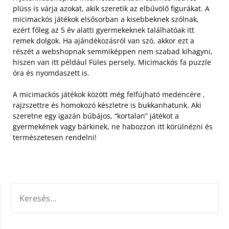
plüss is várja azokat, akik szeretik az elbűvölő figurákat. A
micimackós játékok elsősorban a kisebbeknek szólnak,
ezért főleg az 5 év alatti gyermekeknek találhatóak itt
remek dolgok. Ha ajándékozásról van szó, akkor ezt a
részét a webshopnak semmiképpen nem szabad kihagyni,
hiszen van itt például Füles persely, Micimackós fa puzzle
óra és nyomdaszett is.
A micimackós játékok között még felfújható medencére ,
rajzszettre és homokozó készletre is bukkanhatunk. Aki
szeretne egy igazán bűbájos, “kortalan” játékot a
gyermekének vagy bárkinek, ne habozzon itt körülnézni és
természetesen rendelni!
KERESÉS: