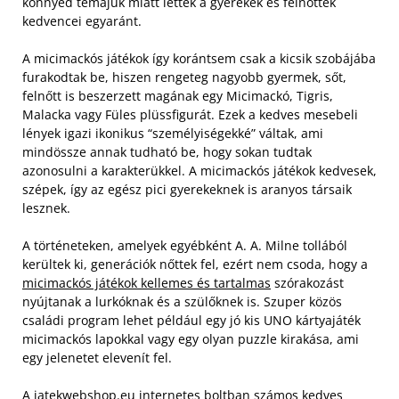
könnyed témájuk miatt lettek a gyerekek és felnőttek
kedvencei egyaránt.
A micimackós játékok így korántsem csak a kicsik szobájába
furakodtak be, hiszen rengeteg nagyobb gyermek, sőt,
felnőtt is beszerzett magának egy Micimackó, Tigris,
Malacka vagy Füles plüssfigurát. Ezek a kedves mesebeli
lények igazi ikonikus “személyiségekké” váltak, ami
mindössze annak tudható be, hogy sokan tudtak
azonosulni a karakterükkel. A micimackós játékok kedvesek,
szépek, így az egész pici gyerekeknek is aranyos társaik
lesznek.
A történeteken, amelyek egyébként A. A. Milne tollából
kerültek ki, generációk nőttek fel, ezért nem csoda, hogy a
micimackós játékok kellemes és tartalmas
szórakozást
nyújtanak a lurkóknak és a szülőknek is. Szuper közös
családi program lehet például egy jó kis UNO kártyajáték
micimackós lapokkal vagy egy olyan puzzle kirakása, ami
egy jelenetet elevenít fel.
A jatekwebshop.eu internetes boltban számos kedves