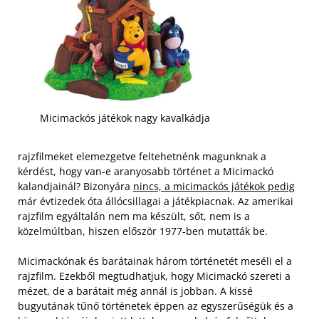
Micimackós játékok nagy kavalkádja
rajzfilmeket elemezgetve feltehetnénk magunknak a
kérdést, hogy van-e aranyosabb történet a Micimackó
kalandjainál? Bizonyára
nincs, a micimackós játékok pedig
már évtizedek óta állócsillagai a játékpiacnak. Az amerikai
rajzfilm egyáltalán nem ma készült, sőt, nem is a
közelmúltban, hiszen először 1977-ben mutatták be.
Micimackónak és barátainak három történetét meséli el a
rajzfilm. Ezekből megtudhatjuk, hogy Micimackó szereti a
mézet, de a barátait még annál is jobban. A kissé
bugyutának tűnő történetek éppen az egyszerűségük és a