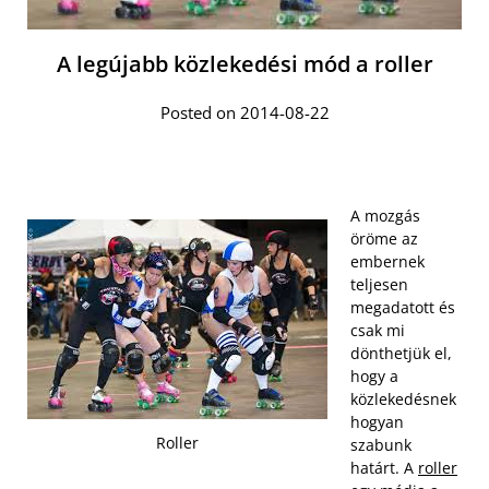
A legújabb közlekedési mód a roller
Posted on 2014-08-22
A mozgás
öröme az
embernek
teljesen
megadatott és
csak mi
dönthetjük el,
hogy a
közlekedésnek
hogyan
Roller
szabunk
határt. A
roller