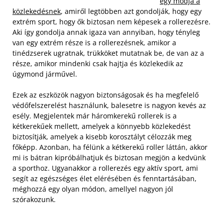
egy módja a
közlekedésnek
, amiről legtöbben azt gondolják, hogy egy
extrém sport, hogy ők biztosan nem képesek a rollerezésre.
Aki így gondolja annak igaza van annyiban, hogy tényleg
van egy extrém része is a rollerezésnek, amikor a
tinédzserek ugratnak, trükköket mutatnak be, de van az a
része, amikor mindenki csak hajtja és közlekedik az
úgymond járművel.
Ezek az eszközök nagyon biztonságosak és ha megfelelő
védőfelszerelést használunk, balesetre is nagyon kevés az
esély. Megjelentek már háromkerekű rollerek is a
kétkerekűek mellett, amelyek a könnyebb közlekedést
biztosítják, amelyek a kisebb korosztályt célozzák meg
főképp. Azonban, ha félünk a kétkerekű roller láttán, akkor
mi is bátran kipróbálhatjuk és biztosan megjön a kedvünk
a sporthoz. Ugyanakkor a rollerezés egy aktív sport, ami
segít az egészséges élet elérésében és fenntartásában,
méghozzá egy olyan módon, amellyel nagyon jól
szórakozunk.