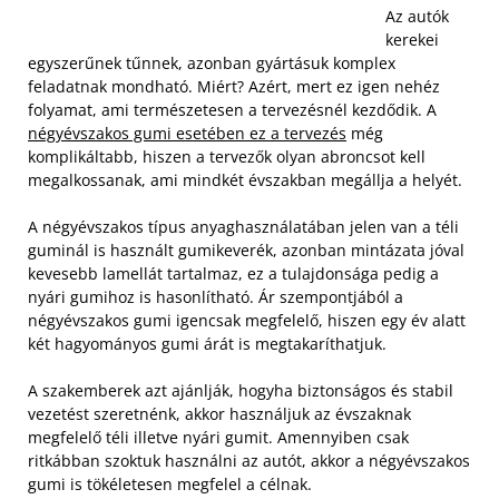
Az autók
kerekei
egyszerűnek tűnnek, azonban gyártásuk komplex
feladatnak mondható. Miért? Azért, mert ez igen nehéz
folyamat, ami természetesen a tervezésnél kezdődik. A
négyévszakos gumi esetében ez a tervezés
még
komplikáltabb, hiszen a tervezők olyan abroncsot kell
megalkossanak, ami mindkét évszakban megállja a helyét.
A négyévszakos típus anyaghasználatában jelen van a téli
guminál is használt gumikeverék, azonban mintázata jóval
kevesebb lamellát tartalmaz, ez a tulajdonsága pedig a
nyári gumihoz is hasonlítható. Ár szempontjából a
négyévszakos gumi igencsak megfelelő, hiszen egy év alatt
két hagyományos gumi árát is megtakaríthatjuk.
A szakemberek azt ajánlják, hogyha biztonságos és stabil
vezetést szeretnénk, akkor használjuk az évszaknak
megfelelő téli illetve nyári gumit. Amennyiben csak
ritkábban szoktuk használni az autót, akkor a négyévszakos
gumi is tökéletesen megfelel a célnak.