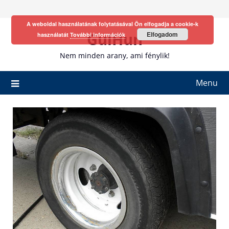
Skip
to
A weboldal használatának folytatásával Ön elfogadja a cookie-k
content
GulHun
Elfogadom
használatát
További információk
Nem minden arany, ami fénylik!
Menu