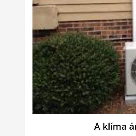
A klíma á