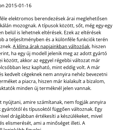
on 2015-01-16
féle elektromos berendezések árai meglehetősen
skálán mozognak. A típusok között, sőt, még egy-egy
n belül is lehetnek eltérések. Ezek az eltérések
bb a teljesítményben és a különféle funkciók terén
eznek.
A klíma árak napjainkban változóak
, hiszen
rint, ha egy új modell jelenik meg az adott gyártó
i között, akkor az eggyel régebbi változat már
olcsóbban lesz kapható, mint eddig volt. A már
és kedvelt cégeknek nem annyira nehéz bevezetni
terméket a piacra, hiszen már kialakult a bizalom,
uktatók minden új terméknél jelen vannak.
yt nyújtani, amire számítanak, nem fogják annyira
k gyártótól és típusoktól függően változnak. Egy
ivel drágábban értékesíti a készülékeket, mivel
s elismerését, ami a minőséget illeti. A
l leginkább figyelni.