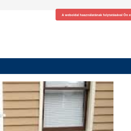
A weboldal használatának folytatásával Ön e