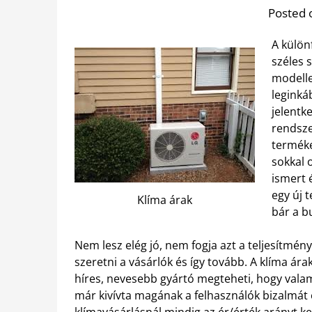
Posted 
A külön
széles 
modelle
leginká
jelentk
rendsze
terméke
sokkal 
ismert 
egy új 
Klíma árak
bár a b
Nem lesz elég jó, nem fogja azt a teljesítmén
szeretni a vásárlók és így tovább. A klíma ára
híres, nevesebb gyártó megteheti, hogy valam
már kivívta magának a felhasználók bizalmát é
klímavásárlásnál mindig az ér/érték arányt kel