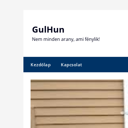
Skip
to
content
GulHun
Nem minden arany, ami fénylik!
Kezdőlap
Kapcsolat