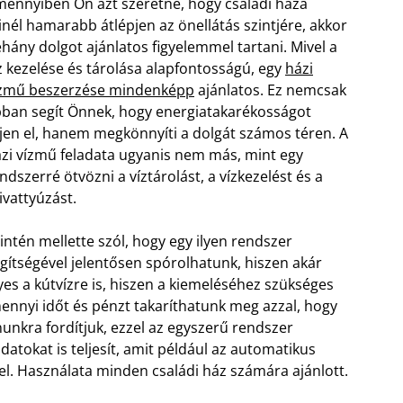
ennyiben Ön azt szeretné, hogy családi háza
nél hamarabb átlépjen az önellátás szintjére, akkor
hány dolgot ajánlatos figyelemmel tartani. Mivel a
z kezelése és tárolása alapfontosságú, egy
házi
ízmű beszerzése mindenképp
ajánlatos. Ez nemcsak
ban segít Önnek, hogy energiatakarékosságot
jen el, hanem megkönnyíti a dolgát számos téren. A
zi vízmű feladata ugyanis nem más, mint egy
ndszerré ötvözni a víztárolást, a vízkezelést és a
ivattyúzást.
intén mellette szól, hogy egy ilyen rendszer
gítségével jelentősen spórolhatunk, hiszen akár
yes a kútvízre is, hiszen a kiemeléséhez szükséges
ennyi időt és pénzt takaríthatunk meg azzal, hogy
nunkra fordítjuk, ezzel az egyszerű rendszer
datokat is teljesít, amit például az automatikus
. Használata minden családi ház számára ajánlott.