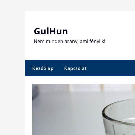
Skip
to
content
GulHun
Nem minden arany, ami fénylik!
Kezdőlap
Kapcsolat