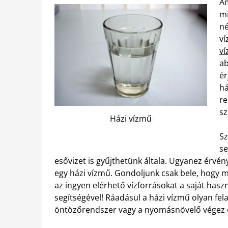
Am
mi
né
ví
v
ab
ér
há
re
sz
Házi vízmű
Sz
se
esővizet is gyűjthetünk általa. Ugyanez érvén
egy házi vízmű. Gondoljunk csak bele, hogy m
az ingyen elérhető vízforrásokat a saját hasz
segítségével! Ráadásul a házi vízmű olyan fela
öntözőrendszer vagy a nyomásnövelő végez el