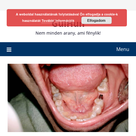
Skip
to
A weboldal használatának folytatásával Ön elfogadja a cookie-k
content
GulHun
Elfogadom
használatát
További információk
Nem minden arany, ami fénylik!
Menu