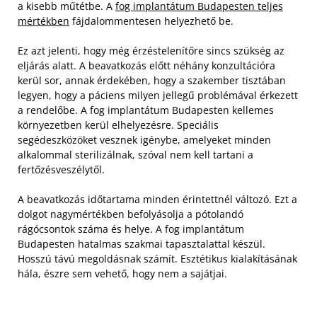
a kisebb műtétbe. A
fog implantátum Budapesten teljes
mértékben
fájdalommentesen helyezhető be.
Ez azt jelenti, hogy még érzéstelenítőre sincs szükség az
eljárás alatt. A beavatkozás előtt néhány konzultációra
kerül sor, annak érdekében, hogy a szakember tisztában
legyen, hogy a páciens milyen jellegű problémával érkezett
a rendelőbe. A fog implantátum Budapesten kellemes
környezetben kerül elhelyezésre. Speciális
segédeszközöket vesznek igénybe, amelyeket minden
alkalommal sterilizálnak, szóval nem kell tartani a
fertőzésveszélytől.
A beavatkozás időtartama minden érintettnél változó. Ezt a
dolgot nagymértékben befolyásolja a pótolandó
rágócsontok száma és helye. A fog implantátum
Budapesten hatalmas szakmai tapasztalattal készül.
Hosszú távú megoldásnak számít. Esztétikus kialakításának
hála, észre sem vehető, hogy nem a sajátjai.