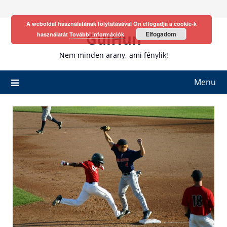
Skip
to
A weboldal használatának folytatásával Ön elfogadja a cookie-k
content
GulHun
Elfogadom
használatát
További információk
Nem minden arany, ami fénylik!
Menu