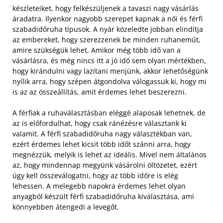
készleteiket, hogy felkészüljenek a tavaszi nagy vásárlás
áradatra. Ilyenkor nagyobb szerepet kapnak a női és férfi
szabadidőruha típusok. A nyár közeledte jobban elindítja
az embereket, hogy szerezzenek be minden ruhaneműt,
amire szükségük lehet. Amikor még több idő van a
vásárlásra, és még nincs itt a jó idő sem olyan mértékben,
hogy kirándulni vagy lazítani menjünk, akkor lehetőségünk
nyílik arra, hogy szépen átgondolva válogassuk ki, hogy mi
is az az összeállítás, amit érdemes lehet beszerezni.
A férfiak a ruhaválasztásban eléggé alaposak lehetnek, de
az is előfordulhat, hogy csak ránézésre választank ki
valamit. A férfi szabadidőruha nagy választékban van,
ezért érdemes lehet kicsit több időt szánni arra, hogy
megnézzük, melyik is lehet az ideális. Mivel nem általános
az, hogy mindennap megyünk vásárolni öltözetet, ezért
úgy kell összeválogatni, hogy az több időre is elég
lehessen. A melegebb napokra érdemes lehet olyan
anyagból készült férfi szabadidőruha kiválasztása, ami
könnyebben átengedi a levegőt.