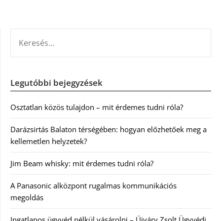
KERESÉS:
Legutóbbi bejegyzések
Osztatlan közös tulajdon – mit érdemes tudni róla?
Darázsirtás Balaton térségében: hogyan előzhetőek meg a
kellemetlen helyzetek?
Jim Beam whisky: mit érdemes tudni róla?
A Panasonic alközpont rugalmas kommunikációs
megoldás
Ingatlanos ügyvéd nélkül vásárolni – Újváry Zsolt Ügyvédi