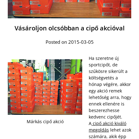
Vásároljon olcsóbban a cipő akcióval
Posted on 2015-03-05
Ha szeretne új
sportcipőt, de
szűkösre sikerült a
költségvetés a
hónap végére, akkor
egy akció remek
lehetőség arra, hogy
ennek ellenére is
beszerezhesse
kedvenc cipőjét.
Márkás cipő akció
A
cipő akció kiváló
megoldás
lehet azok
számára, akik épp