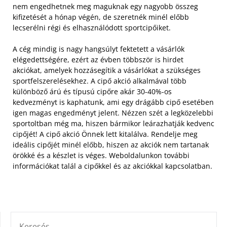
nem engedhetnek meg maguknak egy nagyobb összeg
kifizetését a hónap végén, de szeretnék minél előbb
lecserélni régi és elhasználódott sportcipőiket.
A cég mindig is nagy hangsúlyt fektetett a vásárlók
elégedettségére, ezért az évben többször is hirdet
akciókat, amelyek hozzásegítik a vásárlókat a szükséges
sportfelszerelésekhez. A cipő akció alkalmával több
különböző árú és típusú cipőre akár 30-40%-os
kedvezményt is kaphatunk, ami egy drágább cipő esetében
igen magas engedményt jelent. Nézzen szét a legközelebbi
sportoltban még ma, hiszen bármikor leárazhatják kedvenc
cipőjét! A cipő akció Önnek lett kitalálva. Rendelje meg
ideális cipőjét minél előbb, hiszen az akciók nem tartanak
örökké és a készlet is véges. Weboldalunkon további
információkat talál a cipőkkel és az akciókkal kapcsolatban.
KERESÉS: