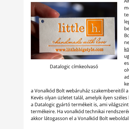
Ál
me
te
le
be
Bo
ne
kö
ug
es
Datalogic címkeolvasó
ol
ad
ke
a Vonalkód Bolt webáruház szakembereitől a 
Kevés olyan üzletet talál, amelyik ilyen széle
a Datalogic gyártó termékeit is, ami világszin
termékeire. Ha vonalkód technikai rendszeré
akkor látogasson el a Vonalkód Bolt weboldal