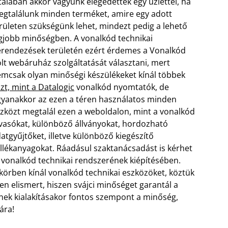
talában akkor vagyunk elégedettek egy üzlettel, ha
gtalálunk minden terméket, amire egy adott
rületen szükségünk lehet, mindezt pedig a lehető
gjobb minőségben. A vonalkód technikai
rendezések területén ezért érdemes a Vonalkód
lt webáruház szolgáltatását választani, mert
mcsak olyan minőségi készülékeket kínál többek
zt, mint a Datalogic
vonalkód nyomtatók, de
yanakkor az ezen a téren használatos minden
zközt megtalál ezen a weboldalon, mint a vonalkód
vasókat, különböző állványokat, hordozható
atgyűjtőket, illetve különböző kiegészítő
llékanyagokat.
Ráadásul szaktanácsadást is kérhet
vonalkód technikai rendszerének kiépítésében.
s körben kínál vonalkód technikai eszközöket, köztük
ten elismert, hiszen svájci minőséget garantál a
nek kialakításakor fontos szempont a minőség,
ára!