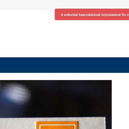
A weboldal használatának folytatásával Ön e