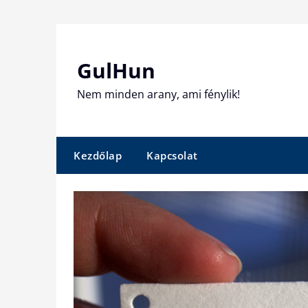
Skip
to
content
GulHun
Nem minden arany, ami fénylik!
Kezdőlap
Kapcsolat