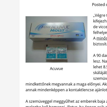
Posted 
„Végre 
kifejezh
de vicc
felhely
A
minős
biztosí
A 90 da
lesz. N
lehet 8.
Acuvue
skálájá
szemüve
mindkettőnek megvannak a maga előnyei. Akit
annak mindenképpen a kontaktlencse ajánlott 
A szemüveggel meggyűlhet az emberek baja a 
melegbe kell bemenni, illetve, ha éppen esik 