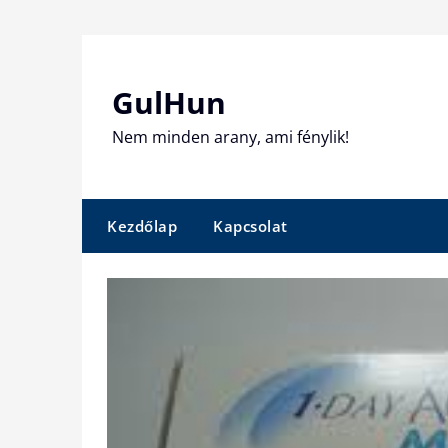
Skip
to
content
GulHun
Nem minden arany, ami fénylik!
Kezdőlap
Kapcsolat