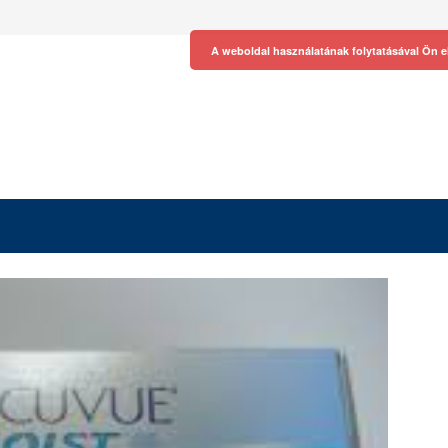
A weboldal használatának folytatásával Ön e