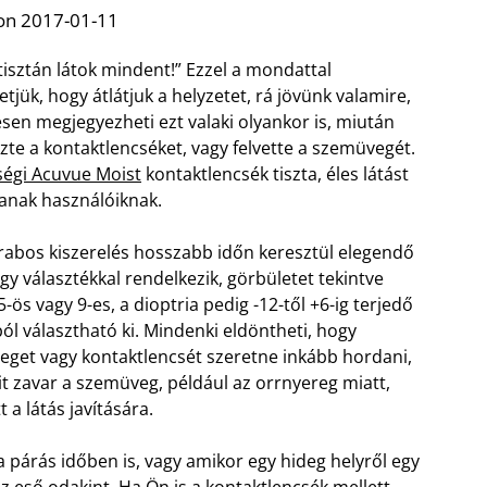
on 2017-01-11
tisztán látok mindent!” Ezzel a mondattal
etjük, hogy átlátjuk a helyzetet, rá jövünk valamire,
esen megjegyezheti ezt valaki olyankor is, miután
ezte a kontaktlencséket, vagy felvette a szemüvegét.
égi Acuvue Moist
kontaktlencsék tiszta, éles látást
tanak használóiknak.
rabos kiszerelés hosszabb időn keresztül elegendő
agy választékkal rendelkezik, görbületet tekintve
5-ös vagy 9-es, a dioptria pedig -12-től +6-ig terjedő
ból választható ki. Mindenki eldöntheti, hogy
get vagy kontaktlencsét szeretne inkább hordani,
 zavar a szemüveg, például az orrnyereg miatt,
a látás javítására.
párás időben is, vagy amikor egy hideg helyről egy
az eső odakint. Ha Ön is a kontaktlencsék mellett