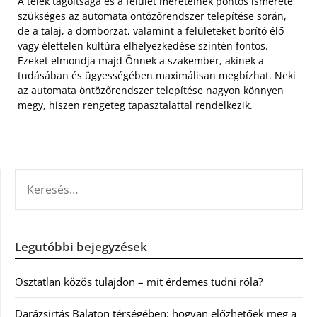
A telek tagoltsága és a felület méreteinek pontos ismerete
szükséges az automata öntözőrendszer telepítése során,
de a talaj, a domborzat, valamint a felületeket borító élő
vagy élettelen kultúra elhelyezkedése szintén fontos.
Ezeket elmondja majd Önnek a szakember, akinek a
tudásában és ügyességében maximálisan megbízhat. Neki
az automata öntözőrendszer telepítése nagyon könnyen
megy, hiszen rengeteg tapasztalattal rendelkezik.
KERESÉS:
Legutóbbi bejegyzések
Osztatlan közös tulajdon – mit érdemes tudni róla?
Darázsirtás Balaton térségében: hogyan előzhetőek meg a