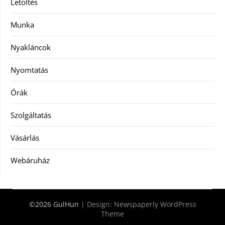
Letöltés
Munka
Nyakláncok
Nyomtatás
Órák
Szolgáltatás
Vásárlás
Webáruház
©2026 GulHun
| Design:
Newspaperly WordPress
Theme