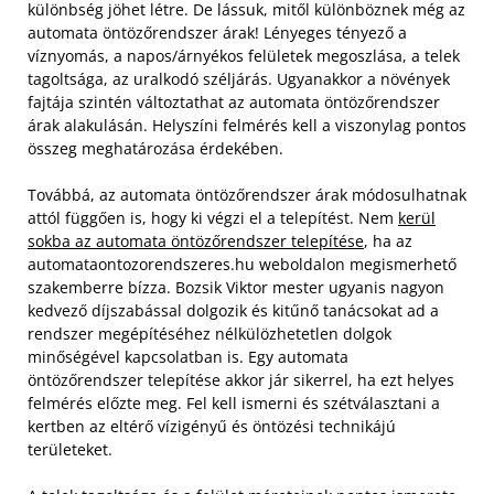
különbség jöhet létre. De lássuk, mitől különböznek még az
automata öntözőrendszer árak! Lényeges tényező a
víznyomás, a napos/árnyékos felületek megoszlása, a telek
tagoltsága, az uralkodó széljárás. Ugyanakkor a növények
fajtája szintén változtathat az automata öntözőrendszer
árak alakulásán. Helyszíni felmérés kell a viszonylag pontos
összeg meghatározása érdekében.
Továbbá, az automata öntözőrendszer árak módosulhatnak
attól függően is, hogy ki végzi el a telepítést. Nem
kerül
sokba az automata öntözőrendszer telepítése
, ha az
automataontozorendszeres.hu weboldalon megismerhető
szakemberre bízza. Bozsik Viktor mester ugyanis nagyon
kedvező díjszabással dolgozik és kitűnő tanácsokat ad a
rendszer megépítéséhez nélkülözhetetlen dolgok
minőségével kapcsolatban is. Egy automata
öntözőrendszer telepítése akkor jár sikerrel, ha ezt helyes
felmérés előzte meg. Fel kell ismerni és szétválasztani a
kertben az eltérő vízigényű és öntözési technikájú
területeket.