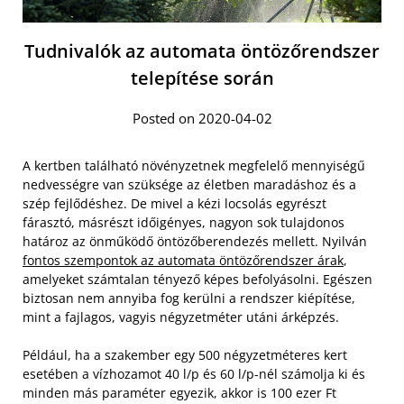
Tudnivalók az automata öntözőrendszer
telepítése során
Posted on 2020-04-02
A kertben található növényzetnek megfelelő mennyiségű
nedvességre van szüksége az életben maradáshoz és a
szép fejlődéshez. De mivel a kézi locsolás egyrészt
fárasztó, másrészt időigényes, nagyon sok tulajdonos
határoz az önműködő öntözőberendezés mellett. Nyilván
fontos szempontok az automata öntözőrendszer árak
,
amelyeket számtalan tényező képes befolyásolni. Egészen
biztosan nem annyiba fog kerülni a rendszer kiépítése,
mint a fajlagos, vagyis négyzetméter utáni árképzés.
Például, ha a szakember egy 500 négyzetméteres kert
esetében a vízhozamot 40 l/p és 60 l/p-nél számolja ki és
minden más paraméter egyezik, akkor is 100 ezer Ft