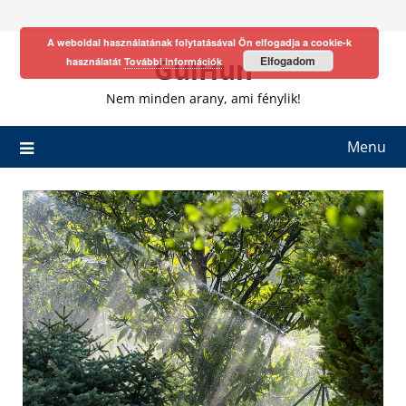
Skip
to
A weboldal használatának folytatásával Ön elfogadja a cookie-k
content
GulHun
Elfogadom
használatát
További információk
Nem minden arany, ami fénylik!
Menu