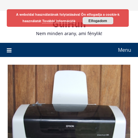
Skip
to
A weboldal használatának folytatásával Ön elfogadja a cookie-k
content
GulHun
Elfogadom
használatát
További információk
Nem minden arany, ami fénylik!
Menu