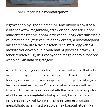
Toner rendelés a nyomtatójához
legfőképpen nyugodt életet élni. Amennyiben sokszor a
külső tényezők megakadályozzák ebben, célszerű lenne
mindent megtennie annak érdekében, hogy elkerülhesse a
kellemetlen helyzeteket. Példának okáért, a nyomtatójához
használt tinta üresedése esetén is célszerű egy könnyű
módszerrel orvosolni a problémát. A
gyors és praktikus
toner rendelés
ugyanis könnyedén megoldható a tonerek
weboldal kínálata segítségével.
Az oldalon igényei és preferenciái szerint választhatja ki
azt a példányt, amire szüksége lenne. Nem kell mást
tennie, csak az oldal keresőopciójába beírja a szükséges
termék nevét és rögtön Ön elé tárul az erre vonatkozó
kínálat. Többé nem kell órákat eltöltenie az üzletek polcai
előtt keresve a megfelelő tintapatront, hiszen a toner
rendelés rendkívül könnyen, egyszerűen és gyorsan
megoldható az említett weboldalnak köszönhetően. Kár