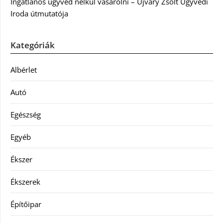
Ingatlanos ügyvéd nélkül vásárolni – Újváry Zsolt Ügyvédi
Iroda útmutatója
Kategóriák
Albérlet
Autó
Egészség
Egyéb
Ékszer
Ékszerek
Építőipar