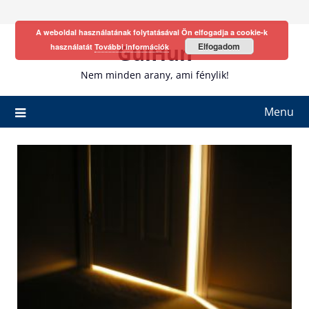
Skip
to
A weboldal használatának folytatásával Ön elfogadja a cookie-k
content
GulHun
Elfogadom
használatát
További információk
Nem minden arany, ami fénylik!
Menu