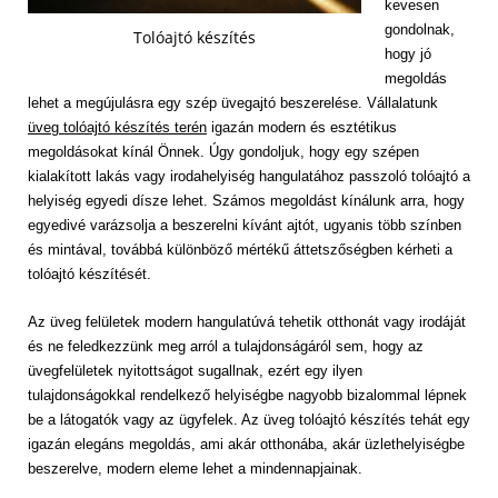
kevesen
gondolnak,
Tolóajtó készítés
hogy jó
megoldás
lehet a megújulásra egy szép üvegajtó beszerelése. Vállalatunk
üveg tolóajtó készítés terén
igazán modern és esztétikus
megoldásokat kínál Önnek. Úgy gondoljuk, hogy egy szépen
kialakított lakás vagy irodahelyiség hangulatához passzoló tolóajtó a
helyiség egyedi dísze lehet. Számos megoldást kínálunk arra, hogy
egyedivé varázsolja a beszerelni kívánt ajtót, ugyanis több színben
és mintával, továbbá különböző mértékű áttetszőségben kérheti a
tolóajtó készítését.
Az üveg felületek modern hangulatúvá tehetik otthonát vagy irodáját
és ne feledkezzünk meg arról a tulajdonságáról sem, hogy az
üvegfelületek nyitottságot sugallnak, ezért egy ilyen
tulajdonságokkal rendelkező helyiségbe nagyobb bizalommal lépnek
be a látogatók vagy az ügyfelek. Az üveg tolóajtó készítés tehát egy
igazán elegáns megoldás, ami akár otthonába, akár üzlethelyiségbe
beszerelve, modern eleme lehet a mindennapjainak.