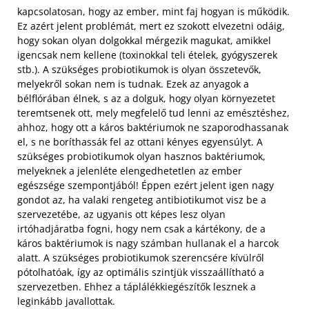
kapcsolatosan, hogy az ember, mint faj hogyan is működik.
Ez azért jelent problémát, mert ez szokott elvezetni odáig,
hogy sokan olyan dolgokkal mérgezik magukat, amikkel
igencsak nem kellene (toxinokkal teli ételek, gyógyszerek
stb.). A szükséges probiotikumok is olyan összetevők,
melyekről sokan nem is tudnak. Ezek az anyagok a
bélflórában élnek, s az a dolguk, hogy olyan környezetet
teremtsenek ott, mely megfelelő tud lenni az emésztéshez,
ahhoz, hogy ott a káros baktériumok ne szaporodhassanak
el, s ne boríthassák fel az ottani kényes egyensúlyt. A
szükséges probiotikumok olyan hasznos baktériumok,
melyeknek a jelenléte elengedhetetlen az ember
egészsége szempontjából!
Éppen ezért jelent igen nagy
gondot az, ha valaki rengeteg antibiotikumot visz be a
szervezetébe, az ugyanis ott képes lesz olyan
irtóhadjáratba fogni, hogy nem csak a kártékony, de a
káros baktériumok is nagy számban hullanak el a harcok
alatt. A szükséges probiotikumok szerencsére kívülről
pótolhatóak, így az optimális szintjük visszaállítható a
szervezetben. Ehhez a táplálékkiegészítők lesznek a
leginkább javallottak.