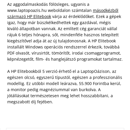
Az aggodalmaskodás fölösleges, ugyanis a
www.laptopoazis.hu weboldalon számtalan
másodkézből
származó HP Elitebook
várja az érdeklődőket. Ezek a gépek
igaz, hogy már büszkélkedhettek egy gazdával, mégis
kiváló állapotban vannak. Az említett cég garanciát vállal
rájuk 6 teljes hónapra, sőt, mindenféle hasznos telepített
kiegészítővel adja át az új tulajdonosnak.
A HP Elitebook
installált Windows operációs rendszerrel érkezik, továbbá
PDF olvasót, vírusirtót, tömörítőt, irodai csomagprogramot,
képnézegetőt, film- és hanglejátszó programokat tartalmaz.
A HP Elitebookból 5 verzió érhető el a LaptopOázison, az
egészen olcsó, egyszerű típustól, egészen a professzionális
modellig. Ez utóbbi modell leárazva, 55.900 Forintba kerül,
a monitor pedig magnéziummal van burkolva. A
jótállásokat természetesen meg lehet hosszabbítani, a
megszabott díj fejében.