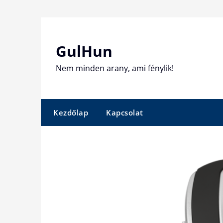
Skip
to
content
GulHun
Nem minden arany, ami fénylik!
Kezdőlap
Kapcsolat