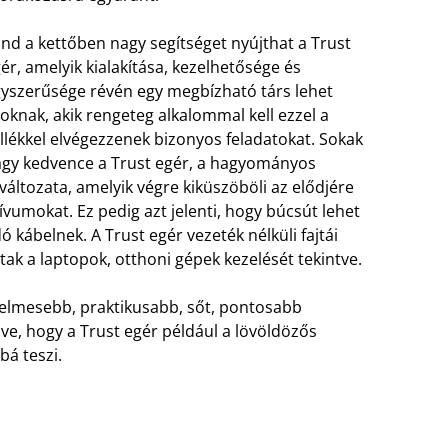
nd a kettőben nagy segítséget nyújthat a Trust
ér, amelyik kialakítása, kezelhetősége és
yszerűsége révén egy megbízható társ lehet
oknak, akik rengeteg alkalommal kell ezzel a
llékkel elvégezzenek bizonyos feladatokat. Sokak
gy kedvence a Trust egér, a hagyományos
 változata, amelyik végre kiküszöböli az elődjére
tívumokat.
Ez pedig azt jelenti, hogy búcsút lehet
 kábelnek. A Trust egér vezeték nélküli fajtái
ak a laptopok, otthoni gépek kezelését tekintve.
yelmesebb, praktikusabb, sőt, pontosabb
ve, hogy a Trust egér például a lövöldözős
á teszi.