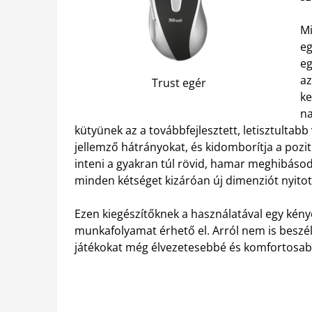
Mi
eg
eg
az
Trust egér
ke
na
kütyünek az a továbbfejlesztett, letisztultabb
jellemző hátrányokat, és kidomborítja a pozi
inteni a gyakran túl rövid, hamar meghibásodó
minden kétséget kizáróan új dimenziót nyitott
Ezen kiegészítőknek a használatával egy kén
munkafolyamat érhető el. Arról nem is beszél
játékokat még élvezetesebbé és komfortosabb