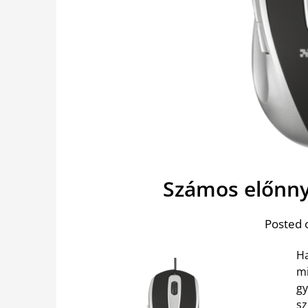
Számos előnnye
Posted 
Ha
mi
gy
sz