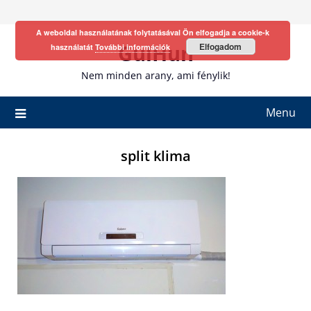
Skip
to
A weboldal használatának folytatásával Ön elfogadja a cookie-k
content
GulHun
Elfogadom
használatát
További információk
Nem minden arany, ami fénylik!
Menu
split klima