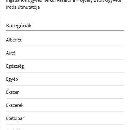
Ingatlanos ügyvéd nélkül vásárolni – Újváry Zsolt Ügyvédi
Iroda útmutatója
Kategóriák
Albérlet
Autó
Egészség
Egyéb
Ékszer
Ékszerek
Építőipar