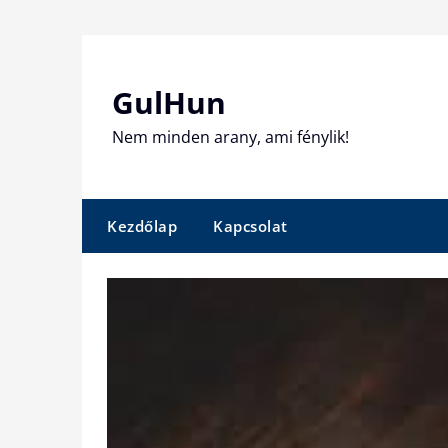
Skip
to
content
GulHun
Nem minden arany, ami fénylik!
Kezdőlap
Kapcsolat