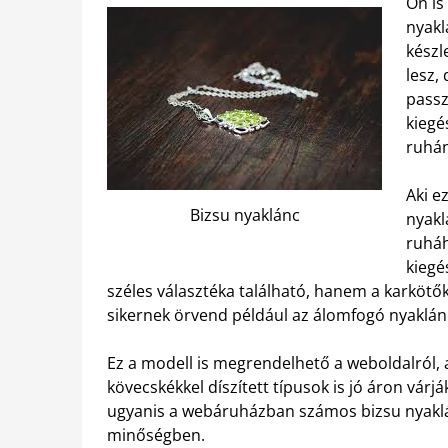
Ön is
nyakl
készl
lesz,
passz
kiegé
ruhán
Aki e
Bizsu nyaklánc
nyakl
ruháh
kiegé
széles választéka található, hanem a karkötők
sikernek örvend például az álomfogó nyaklánc
Ez a modell is megrendelhető a weboldalról, 
kövecskékkel díszített típusok is jó áron vár
ugyanis a webáruházban számos bizsu nyaklá
minőségben.