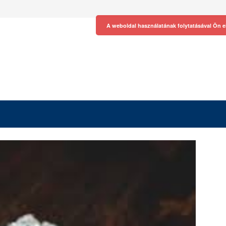
A weboldal használatának folytatásával Ön e