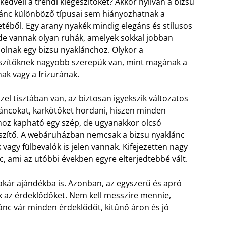
 kedveli a trendi kiegészítőket? Akkor nyilván a bizsu
ánc különböző típusai sem hiányozhatnak a
etéből. Egy arany nyakék mindig elegáns és stílusos
 de vannak olyan ruhák, amelyek sokkal jobban
olnak egy bizsu nyaklánchoz. Olykor a
szítőknek nagyobb szerepük van, mint magának a
ak vagy a frizurának.
zzel tisztában van, az biztosan igyekszik változatos
áncokat, karkötőket hordani, hiszen minden
oz kapható egy szép, de ugyanakkor olcsó
szítő. A webáruházban nemcsak a bizsu nyaklánc
 vagy fülbevalók is jelen vannak. Kifejezetten nagy
, ami az utóbbi években egyre elterjedtebbé vált.
akár ajándékba is. Azonban, az egyszerű és apró
ják az érdeklődőket. Nem kell messzire mennie,
nc vár minden érdeklődőt, kitűnő áron és jó