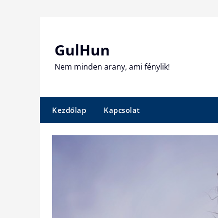
Skip
to
content
GulHun
Nem minden arany, ami fénylik!
Kezdőlap
Kapcsolat