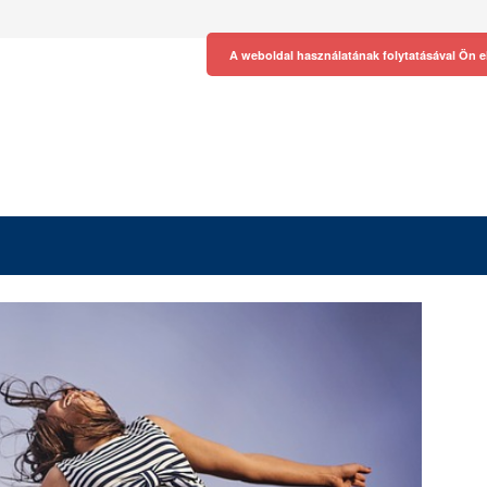
A weboldal használatának folytatásával Ön e