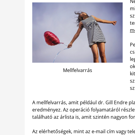
Ne
mi
sz
te
me
Pe
cs
le
ok
Mellfelvarrás
ki
sz
sz
A mellfelvarrás, amit például dr. Gill Endre pl
eredményez. Az operáció folyamatáról részle
található az árlista is, amit szintén nagyon fo
Az elérhetőségek, mint az e-mail cím vagy tel