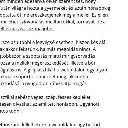
m minden édesanya olyan szerencsés, hogy
után világra hozta a gyermekét és aztán hónapokig
optatta őt, ne ereszkedjenek meg a mellei. Ez ellen
nni lehet színvonalas melltartókkal, tornával, de a
llfelvarrás is szóba jöhet
.
rsze az utóbbi a legvégső esetben, hiszen kés alá
ak akkor fekszünk, ha más megoldás nincs. A
gtöbbször a szoptatás miatti mirigysorvadás
ozza a mellek megereszkedését, illetve a bőr
tágulása is. A gillplasztika.hu weboldalon egy olyan
akmai csoportot ismerhet meg, akiknek a
aktudására nyugodtan rábízhatja magát.
asztikai sebész végez, szép, feszes kebleket
tesen olvashat az említett honlapon. Ugyanott
ntos tudni.
efonszám, fellelhetőek a weboldalon, így be tud