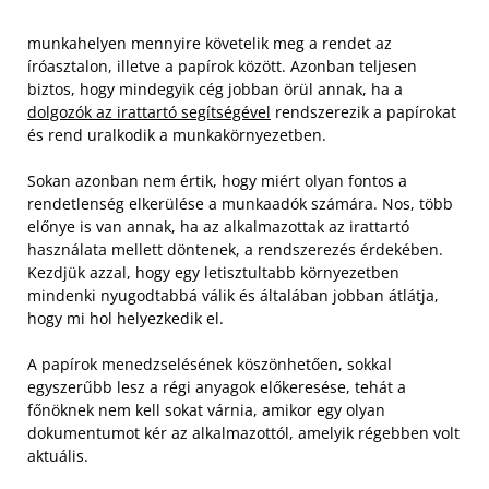
munkahelyen mennyire követelik meg a rendet az
íróasztalon, illetve a papírok között. Azonban teljesen
biztos, hogy mindegyik cég jobban örül annak, ha a
dolgozók az irattartó segítségével
rendszerezik a papírokat
és rend uralkodik a munkakörnyezetben.
Sokan azonban nem értik, hogy miért olyan fontos a
rendetlenség elkerülése a munkaadók számára. Nos, több
előnye is van annak, ha az alkalmazottak az irattartó
használata mellett döntenek, a rendszerezés érdekében.
Kezdjük azzal, hogy egy letisztultabb környezetben
mindenki nyugodtabbá válik és általában jobban átlátja,
hogy mi hol helyezkedik el.
A papírok menedzselésének köszönhetően, sokkal
egyszerűbb lesz a régi anyagok előkeresése, tehát a
főnöknek nem kell sokat várnia, amikor egy olyan
dokumentumot kér az alkalmazottól, amelyik régebben volt
aktuális.