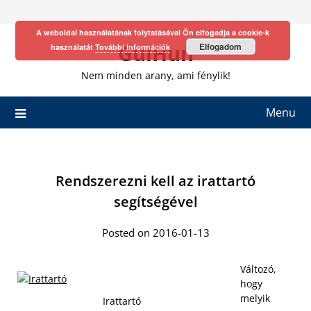
Skip
to
A weboldal használatának folytatásával Ön elfogadja a cookie-k
content
GulHun
Elfogadom
használatát
További információk
Nem minden arany, ami fénylik!
Menu
Rendszerezni kell az irattartó
segítségével
Posted on 2016-01-13
Változó,
hogy
melyik
Irattartó