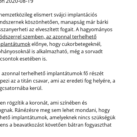
on 2020-08-19
nemzetközileg elismert svájci implantációs
ndszernek köszönhetően, manapság már bárki
sszanyerheti az elveszített fogait. A hagyományos
dszerrel szemben, az azonnal terhelhető
mplantátumok
előnye, hogy cukorbetegeknél,
hányosoknál is alkalmazható, még a sorvadt
lcsontok esetében is.
 azonnal terhelhető implantátumok fő részét
pezi az a titán csavar, ami az eredeti fog helyére, a
gcsatornába kerül.
en rögzítik a koronát, ami színében és
i fognak. Ránézésre meg sem lehet mondani, hogy
lhető implantátumok, amelyeknek nincs szükségük
iens a beavatkozást követően bátran fogyaszthat