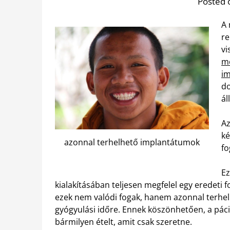
Posted 
A 
re
vi
mó
i
do
ál
Az
ké
azonnal terhelhető implantátumok
fo
Ez
kialakításában teljesen megfelel egy eredet
ezek nem valódi fogak, hanem azonnal terhe
gyógyulási időre. Ennek köszönhetően, a pác
bármilyen ételt, amit csak szeretne.