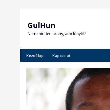
Skip
to
content
GulHun
Nem minden arany, ami fénylik!
Kezdőlap
Kapcsolat