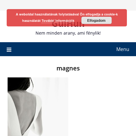
Skip
to
A weboldal használatának folytatásával Ön elfogadja a cookie-k
content
GulHun
Elfogadom
használatát
További információk
Nem minden arany, ami fénylik!
Menu
magnes