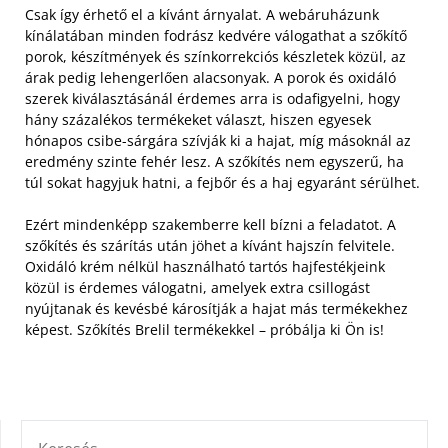
Csak így érhető el a kívánt árnyalat. A webáruházunk
kínálatában minden fodrász kedvére válogathat a szőkítő
porok, készítmények és színkorrekciós készletek közül, az
árak pedig lehengerlően alacsonyak.
A porok és oxidáló
szerek kiválasztásánál érdemes arra is odafigyelni, hogy
hány százalékos termékeket választ, hiszen egyesek
hónapos csibe-sárgára szívják ki a hajat, míg másoknál az
eredmény szinte fehér lesz. A szőkítés nem egyszerű, ha
túl sokat hagyjuk hatni, a fejbőr és a haj egyaránt sérülhet.
Ezért mindenképp szakemberre kell bízni a feladatot. A
szőkítés és szárítás után jöhet a kívánt hajszín felvitele.
Oxidáló krém nélkül használható tartós hajfestékjeink
közül is érdemes válogatni, amelyek extra csillogást
nyújtanak és kevésbé károsítják a hajat más termékekhez
képest. Szőkítés Brelil termékekkel – próbálja ki Ön is!
KERESÉS: