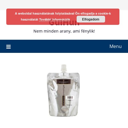
Skip
to
A weboldal használatának folytatásával Ön elfogadja a cookie-k
content
GulHun
Elfogadom
használatát
További információk
Nem minden arany, ami fénylik!
Menu