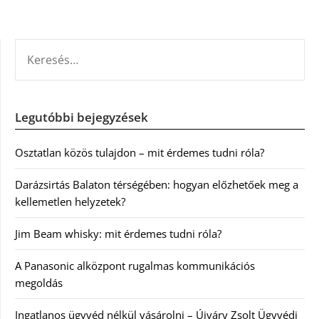
KERESÉS:
Legutóbbi bejegyzések
Osztatlan közös tulajdon – mit érdemes tudni róla?
Darázsirtás Balaton térségében: hogyan előzhetőek meg a
kellemetlen helyzetek?
Jim Beam whisky: mit érdemes tudni róla?
A Panasonic alközpont rugalmas kommunikációs
megoldás
Ingatlanos ügyvéd nélkül vásárolni – Újváry Zsolt Ügyvédi