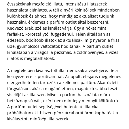
évszakoknak megfelelő illatú, intenzitású illatszerek
használata ajánlatos. A téli a nyári kölnitől sok mindenben
különbözik és ahhoz, hogy mindig az aktuálisat tudjunk
használni, érdemes a
parfüm outlet által beszerezni
.
Kedvező árak, széles kínálat várja, úgy a nőket mint
férfiakat, korosztálytól függetlenül. Télen általában az
édesebb, bódítóbb illatok az aktuálisak, míg nyáron a friss,
üde, gyümölcsös változatok hódítanak. A parfüm outlet
kínálatában a virágos, a pézsmás, a zöldnövényes, a vizes
illatok is megtalálhatóak.
A megfelelően kiválasztott illat nemcsak a viselőjére, de a
környezetére is pozitívan hat. Az ápolt, elegáns megjelenés
elengedhetetlen tartozéka a kellemes parfüm. Akár üzleti
tárgyaláson, akár a magánéletben, magabiztosabbá teszi
viselőjét az illatszer. Mivel a parfüm használata mára
hétköznapivá vált, ezért nem mindegy mennyit költünk rá.
A parfüm outlet segítségével hetente új illatokat
próbálhatunk ki, hiszen pénztárcabarát áron kaphatóak a
kiválasztott minőségi illatszerek.