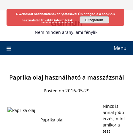
Skip
to
A weboldal használatának folytatásával Ön elfogadja a cookie-k
content
GulHun
Elfogadom
használatát
További információk
Nem minden arany, ami fénylik!
Menu
Paprika olaj használható a masszázsnál
Posted on 2016-05-29
Nincs is
annál jobb
érzés, mint
Paprika olaj
amikor a
test