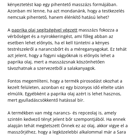
kényeztetést kap egy pihentető masszázs formájában.
Azonban mi lenne, ha azt mondanánk, hogy a testkezelés
nemcsak pihentető, hanem élénkítő hatású lehet?
A
paprika olaj segítségével végzett
masszázs fokozza a
vérbőséget és a nyirokkeringést, ami főleg abban az
esetben lehet előnyös, ha el kell tüntetni a kényes
testrészekről a narancsbőrt és a méreganyagokat. Ez tehát
azt jelent, hogy a fogyni vágyóknak is előnyös lehet a
paprika olaj, mert a masszázsnak köszönhetően
távozhatnak a szervezetből a salakanyagok.
Fontos megemlíteni, hogy a termék pirosodást okozhat a
kezelt felületen, azonban ez egy bizonyos idő eltelte után
elmúlik. Egyébként a paprika olaj azért is lehet hasznos,
mert gyulladáscsökkentő hatással bír.
A termékben van még narancs- és repceolaj is, amely
szintén kedvező tényt jelent bőr szempontjából. Ha ennek
alapján tehát megtetszett Önnek ez az olaj, akkor vigye el a
masszőrjéhez, hogy a legközelebbi alkalommal már a Sara