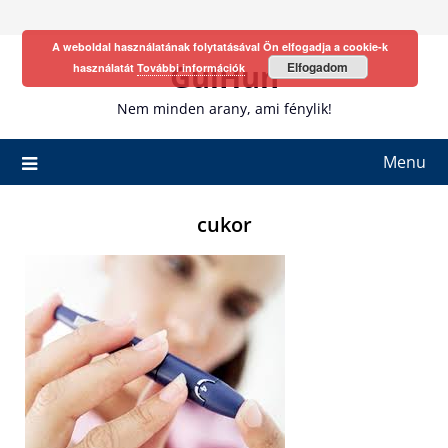
Skip
to
A weboldal használatának folytatásával Ön elfogadja a cookie-k
content
GulHun
Elfogadom
használatát
További információk
Nem minden arany, ami fénylik!
Menu
cukor