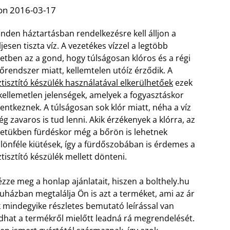
on 2016-03-17
nden háztartásban rendelkezésre kell álljon a
ljesen tiszta víz. A vezetékes vízzel a legtöbb
etben az a gond, hogy túlságosan klóros és a régi
őrendszer miatt, kellemtelen utóíz érződik. A
ztisztító készülék használatával elkerülhetőek
ezek
kellemetlen jelenségek, amelyek a fogyasztáskor
lentkeznek. A túlságosan sok klór miatt, néha a víz
g zavaros is tud lenni. Akik érzékenyek a klórra, az
etükben fürdéskor még a bőrön is lehetnek
lönféle kiütések, így a fürdőszobában is érdemes a
ztisztító készülék mellett dönteni.
zze meg a honlap ajánlatait, hiszen a bolthely.hu
uházban megtalálja Ön is azt a terméket, ami az ár
ék mindegyike részletes bemutató leírással van
dhat a termékről mielőtt leadná rá megrendelését.