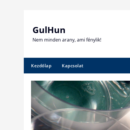
Skip
to
content
GulHun
Nem minden arany, ami fénylik!
Kezdőlap
Kapcsolat