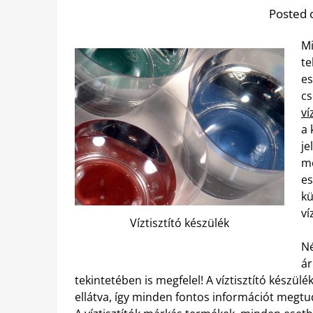
Posted 
Mi
te
es
cs
ví
a 
je
mé
es
kü
ví
Víztisztító készülék
Né
ár
tekintetében is megfelel! A víztisztító készül
ellátva, így minden fontos információt megtu