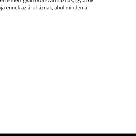
en ismert gyártótól származnak, így azok
ója ennek az áruháznak, ahol minden a