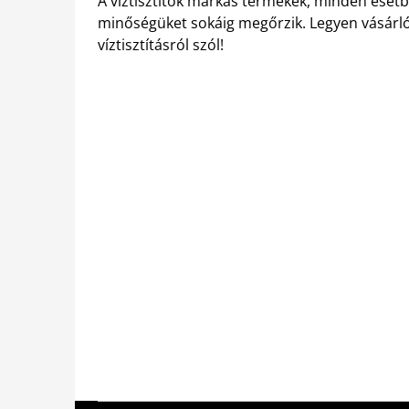
A víztisztítók márkás termékek, minden esetb
minőségüket sokáig megőrzik. Legyen vásárl
víztisztításról szól!