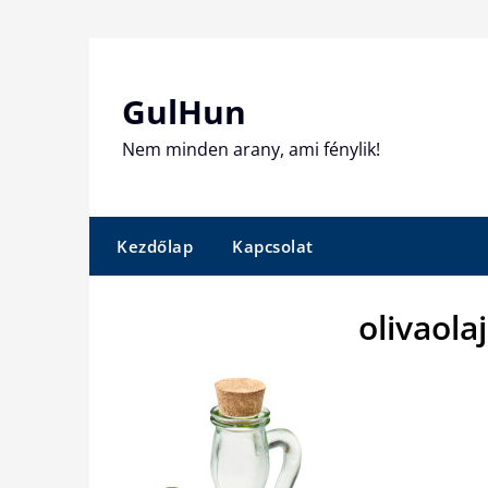
Skip
to
content
GulHun
Nem minden arany, ami fénylik!
Kezdőlap
Kapcsolat
olivaol