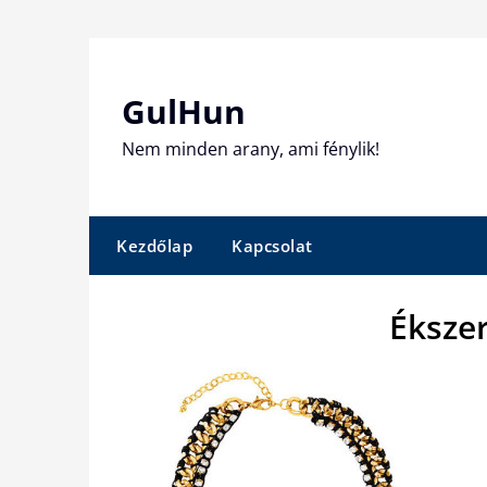
Skip
to
content
GulHun
Nem minden arany, ami fénylik!
Kezdőlap
Kapcsolat
Éksze