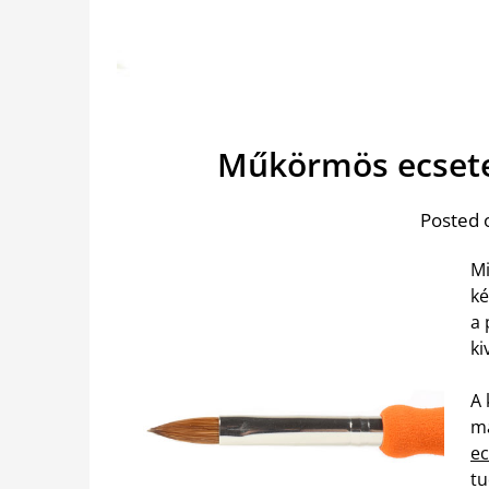
Műkörmös ecset
Posted 
Mi
ké
a 
ki
A 
m
ec
tu