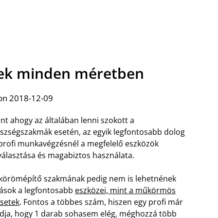
ek minden méretben
on 2018-12-09
nt ahogy az általában lenni szokott a
szségszakmák esetén, az egyik legfontosabb dolog
profi munkavégzésnél a megfelelő eszközök
választása és magabiztos használata.
körömépítő szakmának pedig nem is lehetnének
ások a legfontosabb
eszközei, mint a műkörmös
setek
. Fontos a többes szám, hiszen egy profi már
dja, hogy 1 darab sohasem elég, méghozzá több