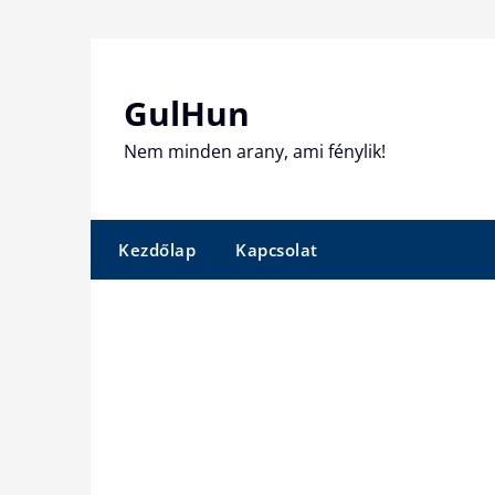
Skip
to
content
GulHun
Nem minden arany, ami fénylik!
Kezdőlap
Kapcsolat