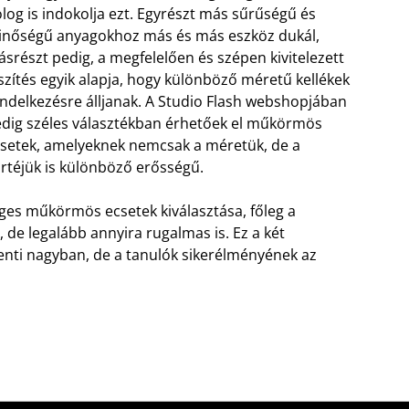
log is indokolja ezt.
Egyrészt más sűrűségű és
nőségű anyagokhoz más és más eszköz dukál,
srészt pedig, a megfelelően és szépen kivitelezett
szítés egyik alapja, hogy különböző méretű kellékek
ndelkezésre álljanak. A Studio Flash webshopjában
dig széles választékban érhetőek el műkörmös
setek, amelyeknek nemcsak a méretük, de a
rtéjük is különböző erősségű.
es műkörmös ecsetek kiválasztása, főleg a
 de legalább annyira rugalmas is. Ez a két
enti nagyban, de a tanulók sikerélményének az