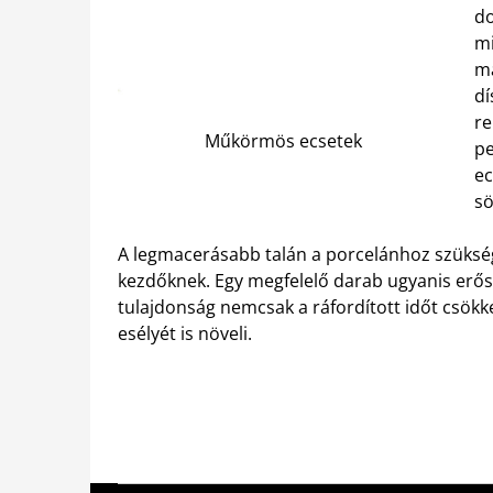
do
mi
má
dí
re
Műkörmös ecsetek
pe
ec
sö
A legmacerásabb talán a porcelánhoz szükség
kezdőknek. Egy megfelelő darab ugyanis erős,
tulajdonság nemcsak a ráfordított időt csökk
esélyét is növeli.