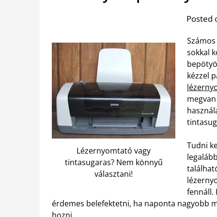
Posted 
Számos 
sokkal 
bepötyö
kézzel p
lézerny
megvan 
használ
tintasu
Tudni k
Lézernyomtató vagy
legalább
tintasugaras? Nem könnyű
találha
választani!
lézerny
fennáll
érdemes belefektetni, ha naponta nagyobb 
hozni.