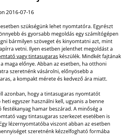
on 2016-07-16
esetben szükségünk lehet nyomtatóra. Egyrészt
könnyebb és gyorsabb megoldás egy számítógépen
gni bármilyen szöveget és kinyomtatni azt, mint
apírra vetni. Ilyen esetben jelenthet megoldást a
omtató vagy tintasugaras
készülék. Mindkét fajtának
a maga előnye. Abban az esetben, ha otthoni
atra szeretnénk vásárolni, előnyösebb a
garas, a kompakt mérete és kedvező ára miatt.
ell azonban, hogy a tintasugaras nyomtatót
 heti egyszer használni kell, ugyanis a benne
tó festékanyag hamar beszárad. A minőség a
omtató vagy tintasugaras szerkezet esetében is
. Egy lézernyomtatóba viszont abban az esetben
mennyiséget szeretnénk kézzelfogható formába