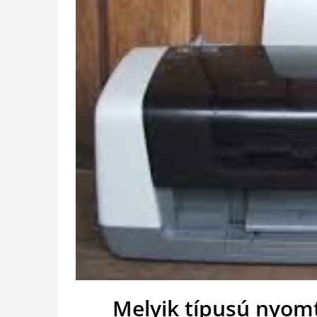
Melyik típusú nyomt