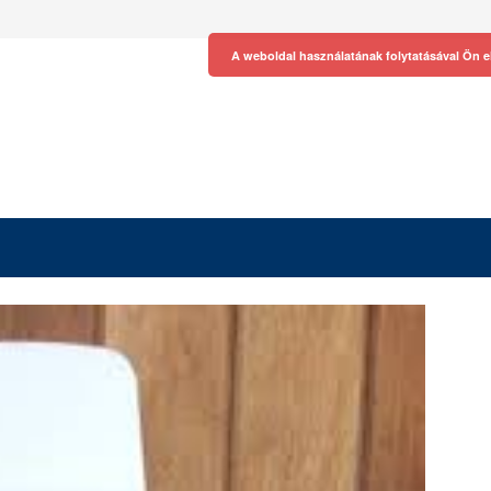
A weboldal használatának folytatásával Ön e