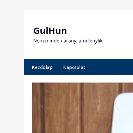
Skip
to
content
GulHun
Nem minden arany, ami fénylik!
Kezdőlap
Kapcsolat