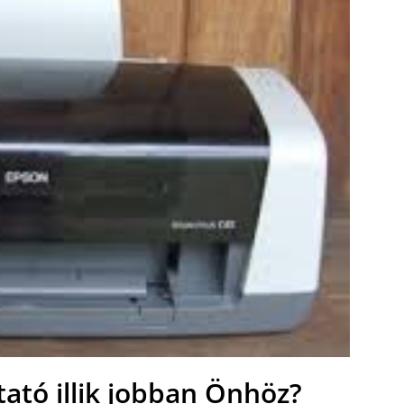
ató illik jobban Önhöz?