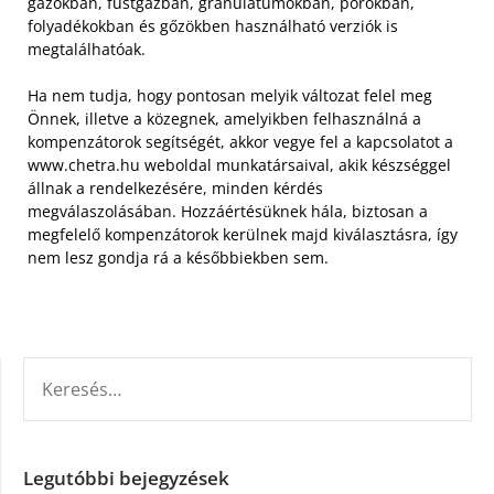
gázokban, füstgázban, granulátumokban, porokban,
folyadékokban és gőzökben használható verziók is
megtalálhatóak.
Ha nem tudja, hogy pontosan melyik változat felel meg
Önnek, illetve a közegnek, amelyikben felhasználná a
kompenzátorok segítségét, akkor vegye fel a kapcsolatot a
www.chetra.hu weboldal munkatársaival, akik készséggel
állnak a rendelkezésére, minden kérdés
megválaszolásában. Hozzáértésüknek hála, biztosan a
megfelelő kompenzátorok kerülnek majd kiválasztásra, így
nem lesz gondja rá a későbbiekben sem.
KERESÉS:
Legutóbbi bejegyzések