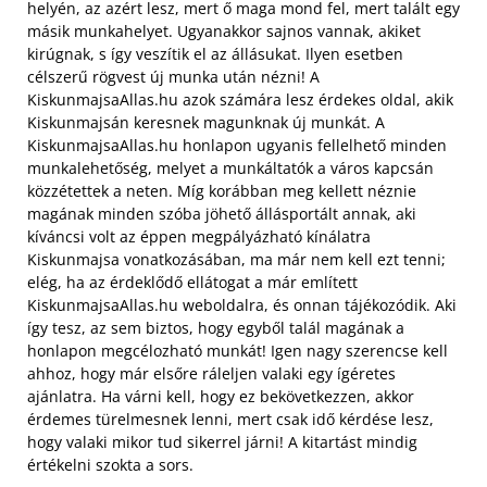
helyén, az azért lesz, mert ő maga mond fel, mert talált egy
másik munkahelyet. Ugyanakkor sajnos vannak, akiket
kirúgnak, s így veszítik el az állásukat. Ilyen esetben
célszerű rögvest új munka után nézni! A
KiskunmajsaAllas.hu azok számára lesz érdekes oldal, akik
Kiskunmajsán keresnek magunknak új munkát. A
KiskunmajsaAllas.hu honlapon ugyanis fellelhető minden
munkalehetőség, melyet a munkáltatók a város kapcsán
közzétettek a neten. Míg korábban meg kellett néznie
magának minden szóba jöhető állásportált annak, aki
kíváncsi volt az éppen megpályázható kínálatra
Kiskunmajsa vonatkozásában, ma már nem kell ezt tenni;
elég, ha az érdeklődő ellátogat a már említett
KiskunmajsaAllas.hu weboldalra, és onnan tájékozódik.
Aki
így tesz, az sem biztos, hogy egyből talál magának a
honlapon megcélozható munkát! Igen nagy szerencse kell
ahhoz, hogy már elsőre ráleljen valaki egy ígéretes
ajánlatra. Ha várni kell, hogy ez bekövetkezzen, akkor
érdemes türelmesnek lenni, mert csak idő kérdése lesz,
hogy valaki mikor tud sikerrel járni! A kitartást mindig
értékelni szokta a sors.