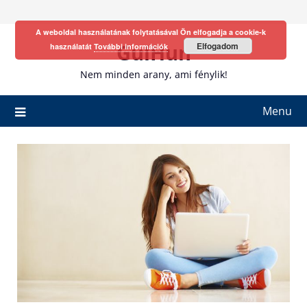
Skip
to
A weboldal használatának folytatásával Ön elfogadja a cookie-k
content
GulHun
Elfogadom
használatát
További információk
Nem minden arany, ami fénylik!
Menu