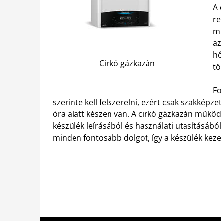
A 
re
mi
az
hő
Cirkó gázkazán
tö
Fo
szerinte kell felszerelni, ezért csak szakképz
óra alatt készen van. A cirkó gázkazán működ
készülék leírásából és használati utasításábó
minden fontosabb dolgot, így a készülék ke