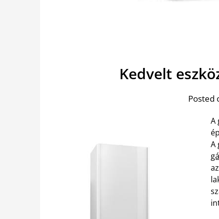
Kedvelt eszkö
Posted 
A 
ép
A 
gá
az
la
sz
in