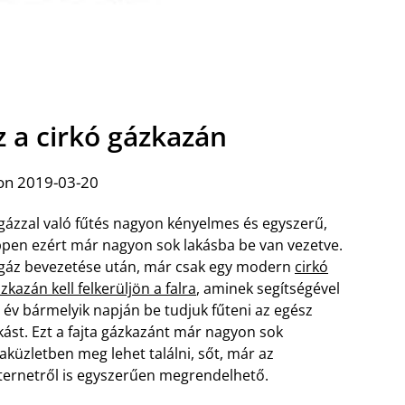
z a cirkó gázkazán
on 2019-03-20
gázzal való fűtés nagyon kényelmes és egyszerű,
pen ezért már nagyon sok lakásba be van vezetve.
gáz bevezetése után, már csak egy modern
cirkó
zkazán kell felkerüljön a falra
, aminek segítségével
 év bármelyik napján be tudjuk fűteni az egész
kást. Ezt a fajta gázkazánt már nagyon sok
aküzletben meg lehet találni, sőt, már az
ternetről is egyszerűen megrendelhető.