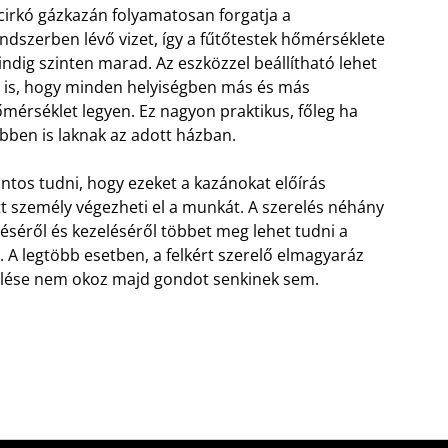
cirkó gázkazán folyamatosan forgatja a
ndszerben lévő vizet, így a fűtőtestek hőmérséklete
ndig szinten marad. Az eszközzel beállítható lehet
 is, hogy minden helyiségben más és más
mérséklet legyen. Ez nagyon praktikus, főleg ha
bben is laknak az adott házban.
ntos tudni, hogy ezeket a kazánokat előírás
ett személy végezheti el a munkát. A szerelés néhány
éséről és kezeléséről többet meg lehet tudni a
l. A legtöbb esetben, a felkért szerelő elmagyaráz
zelése nem okoz majd gondot senkinek sem.