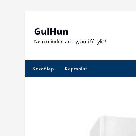
Skip
to
content
GulHun
Nem minden arany, ami fénylik!
Kezdőlap
Kapcsolat