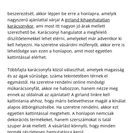
beszerezését, akkor lépjen be erre a honlapra, amelyik
nagyszerű ajánlattal várja! A
girland kihagyhatatlan
karácsonykor
, ami most itt nagyon jó árak mellett
szerezhető be. Karácsonyi hangulatot a megfelelő
díszítőelemekkel lehet elérni, amelyeket már adventkor ki
kell helyezni. Ha szeretne vásárolni műfenyőt, akkor erre is
lehetősége van ezen a honlapon, amit most egyetlen
kattintással elérhet.
Többfajta karácsonyfa közül választhat, amelyek magasság
és az ágak sűrűsége, száma tekintetében térnek el
egymástól. Ha szeretne rendelni online minőségi
műkarácsonyfát, akkor ne habozzon, hanem nézze meg
ennek az oldalnak az ajánlatait! A girland linkre kell
kattintania ahhoz, hogy máris belevethesse magát a kínálat
alapos átböngészésébe. Ha szeretne rendelni, akkor ezt
egyetlen kattintással megteheti. A honlapon nemcsak
dekorációs termékeket, hanem szerszámokat is talál
szuper árak mellett. A vásárlást könnyíti, hogy minden
termék részletesen bemutatásra kerül.