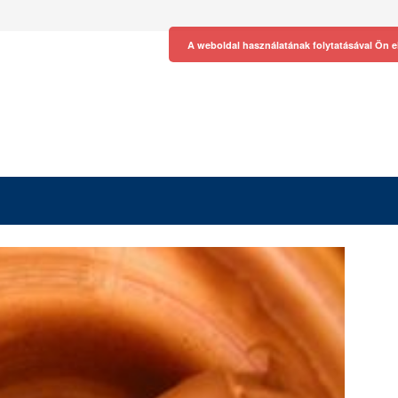
A weboldal használatának folytatásával Ön e