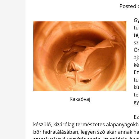
Posted 
Gy
tu
té
sz
Ön
aj
ké
Ez
tu
kü
te
Kakaóvaj
gy
Ez
készülő, kizárólag természetes alapanyagokból
bőr hidratálásában, legyen szó akár annak n