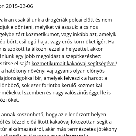
on 2015-02-06
akran csak állunk a drogériák polcai előtt és nem
djuk eldönteni, melyiket válasszuk: a csinos
gelybe zárt kozmetikumot, vagy inkább azt, amelyik
ép bőrt, csillogó hajat vagy erős körmöket ígér. Ha
 is szokott találkozni ezzel a helyzettel, akkor
ánlunk egy jobb megoldást a szépítkezéshez:
szítse el saját
kozmetikumait kakaóvaj segítségével
!
 a hatékony növényi vaj ugyanis olyan előnyös
lajdonságokkal bír, amelyek felveszik a harcot a
lönböző, sok ezer forintba kerülő kozmetikai
rmékekkel szemben és nagy valószínűséggel le is
őzi őket.
 annak köszönhető, hogy az ellenőrzött helyen
 és kézzel előállított kakaóvaj fokozottan segít a
atúr alkalmazásáról, akár más természetes jótékony