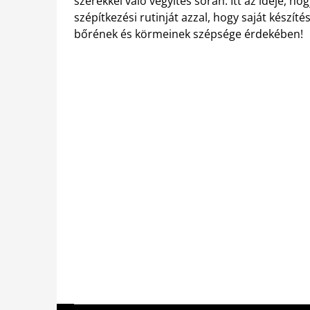
szerekkel való vegyítés során. Itt az ideje, h
szépítkezési rutinját azzal, hogy saját készít
bőrének és körmeinek szépsége érdekében!