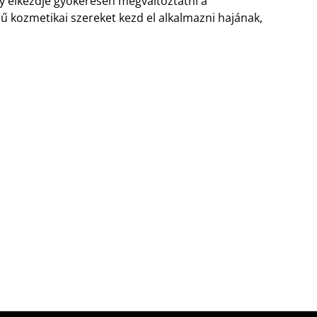
ogy elkezdje gyökeresen megváltoztatni a
ésű kozmetikai szereket kezd el alkalmazni hajának,