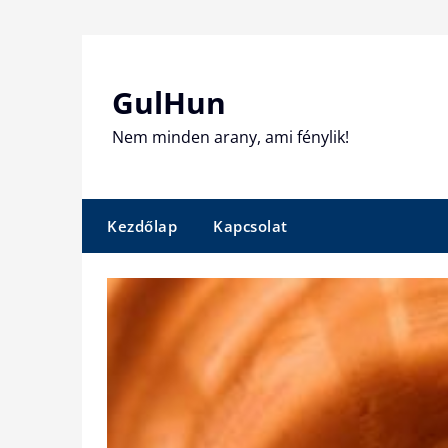
Skip
to
content
GulHun
Nem minden arany, ami fénylik!
Kezdőlap
Kapcsolat