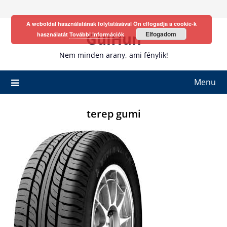
Skip
to
A weboldal használatának folytatásával Ön elfogadja a cookie-k
content
GulHun
Elfogadom
használatát
További információk
Nem minden arany, ami fénylik!
Menu
terep gumi