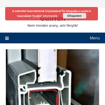
Skip
to
A weboldal használatának folytatásával Ön elfogadja a cookie-k
content
GulHun
Elfogadom
használatát
További információk
Nem minden arany, ami fénylik!
Menu