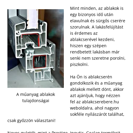
Mint minden, az ablakok is
egy bizonyos idő után
elavulnak és sürgős cserére
szorulnak. A lakásfelújítást
is érdemes az
ablakcserével kezdeni,
hiszen egy szépen
rendbetett lakásban már
senki nem szeretne porolni,
piszkolni.
Ha Ön is ablakcserén
gondolkozik és a műanyag
ablakok mellett dönt, akkor
A műanyag ablakok
azt ajánljuk, hogy nézzen
tulajdonságai
fel az ablakcserebere.hu
weboldalra, ahol nagyon
sokféle nyílászárót találhat,
csak győzzön választani!
Neves gyártók, mint a Prestige, Inoutic, Gealan termékeit