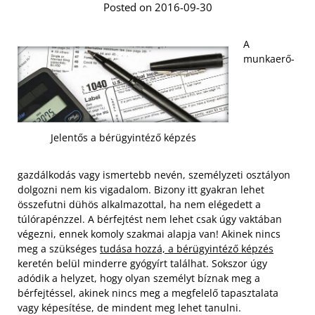
Posted on 2016-09-30
A
munkaerő-
Jelentős a bérügyintéző képzés
gazdálkodás vagy ismertebb nevén, személyzeti osztályon
dolgozni nem kis vigadalom. Bizony itt gyakran lehet
összefutni dühös alkalmazottal, ha nem elégedett a
túlórapénzzel. A bérfejtést nem lehet csak úgy vaktában
végezni, ennek komoly szakmai alapja van! Akinek nincs
meg a szükséges
tudása hozzá, a bérügyintéző képzés
keretén belül minderre gyógyírt találhat. Sokszor úgy
adódik a helyzet, hogy olyan személyt bíznak meg a
bérfejtéssel, akinek nincs meg a megfelelő tapasztalata
vagy képesítése, de mindent meg lehet tanulni.