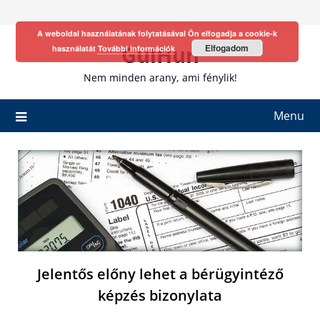
Skip
to
A weboldal használatának folytatásával Ön elfogadja a cookie-k
content
GulHun
Elfogadom
használatát
További információk
Nem minden arany, ami fénylik!
Menu
Jelentős előny lehet a bérügyintéző
képzés bizonylata