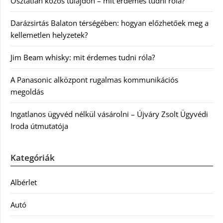
Osztatlan közös tulajdon – mit érdemes tudni róla?
Darázsirtás Balaton térségében: hogyan előzhetőek meg a
kellemetlen helyzetek?
Jim Beam whisky: mit érdemes tudni róla?
A Panasonic alközpont rugalmas kommunikációs
megoldás
Ingatlanos ügyvéd nélkül vásárolni – Újváry Zsolt Ügyvédi
Iroda útmutatója
Kategóriák
Albérlet
Autó