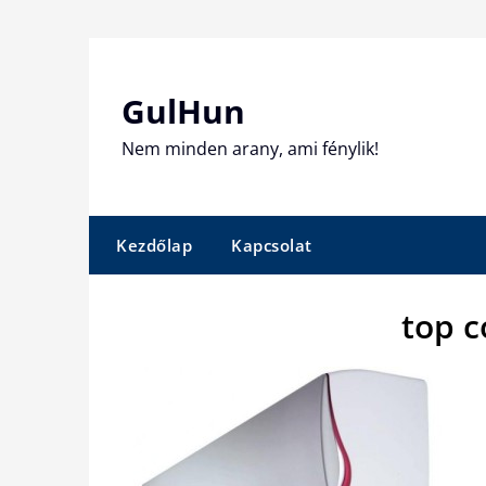
Skip
to
content
GulHun
Nem minden arany, ami fénylik!
Kezdőlap
Kapcsolat
top c