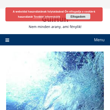
Skip
to
A weboldal használatának folytatásával Ön elfogadja a cookie-k
content
GulHun
Elfogadom
használatát
További információk
Nem minden arany, ami fénylik!
Menu