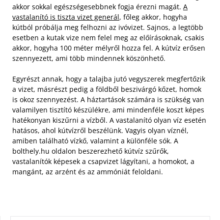
akkor sokkal egészségesebbnek fogja érezni magát.
A
vastalanító is tiszta vizet generál
, főleg akkor, hogyha
kútból próbálja meg felhozni az ivóvizet. Sajnos, a legtöbb
esetben a kutak vize nem felel meg az előírásoknak, csakis
akkor, hogyha 100 méter mélyről hozza fel. A kútvíz erősen
szennyezett, ami több mindennek köszönhető.
Egyrészt annak, hogy a talajba jutó vegyszerek megfertőzik
a vizet, másrészt pedig a földből beszivárgó kőzet, homok
is okoz szennyezést. A háztartások számára is szükség van
valamilyen tisztító készülékre, ami mindenféle koszt képes
hatékonyan kiszűrni a vízből. A vastalanító olyan víz esetén
hatásos, ahol kútvízről beszélünk. Vagyis olyan víznél,
amiben található vízkő, valamint a különféle sók. A
bolthely.hu oldalon beszerezhető kútvíz szűrők,
vastalanítók képesek a csapvizet lágyítani, a homokot, a
mangánt, az arzént és az ammóniát feloldani.